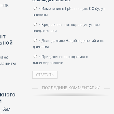
 НВК
ень пограничника
• Изменения в ГрК о защите КФ будут
внесены
• Вряд ли законотворцы учтут все
предложения
нт
• Дело дальше Нацобъединений и не
ьной
двинется
• Придётся возвращаться к
ивно
лицензированию…
я защиты
ПОСЛЕДНИЕ КОММЕНТАРИИ
жного
и
, был