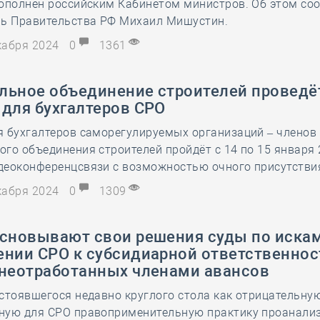
дополнен российским Кабинетом министров. Об этом со
ль Правительства РФ Михаил Мишустин.
екабря 2024
0
1361
льное объединение строителей проведё
 для бухгалтеров СРО
я бухгалтеров саморегулируемых организаций – членов
го объединения строителей пройдёт с 14 по 15 января 
деоконференцсвязи с возможностью очного присутстви
екабря 2024
0
1309
основывают свои решения суды по искам
ении СРО к субсидиарной ответственнос
 неотработанных членами авансов
стоявшегося недавно круглого стола как отрицательную
ную для СРО правоприменительную практику проанали