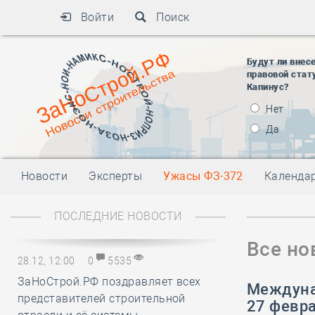
Войти
Поиск
Будут ли внес
правовой стат
Капинус?
Нет
Да
Новости
Эксперты
Ужасы ФЗ-372
Календа
ПОСЛЕДНИЕ НОВОСТИ
Все но
28.12, 12:00
0
5535
ЗаНоСтрой.РФ поздравляет всех
Междунар
представителей строительной
27 февра