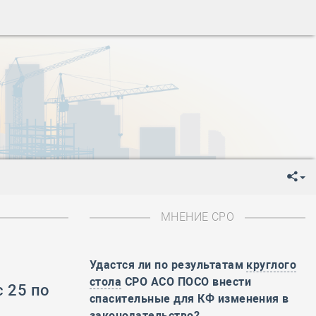
ень пограничника
-
День Строителя
-
День Государственного флага Российской Федерации
я
-
День знаний
-
День сотрудника органов внутренних дел РФ
-
День полного освобождения Ленинграда от фашистской
ень Весны и Труда
ень Победы!
ень пограничника
-
День Строителя
-
День Государственного флага Российской Федерации
МНЕНИЕ СРО
я
-
День знаний
-
День сотрудника органов внутренних дел РФ
Удастся ли по результатам
круглого
-
День полного освобождения Ленинграда от фашистской
стола
СРО АСО ПОСО внести
 25 по
ень Весны и Труда
спасительные для КФ изменения в
ень Победы!
законодательство?