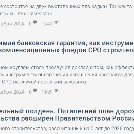
е состоится на двух выставочных площадках Ташкента:
28 мая
-
Д
тр» и CAEx Uzbekistan.
екабря 2024
0
1641
мая банковская гарантия, как инструме
компенсационных фондов СРО строител
ом круглом столе прозвучал доклад о том, как эффект
ть инструменты обеспечения исполнения контракта дл
СРО на случай претензий заказчика.
екабря 2024
0
1699
тельный полдень. Пятилетний план доро
льства расширен Правительством Росси
ого строительства, рассчитанный на 5 лет до 2028 года