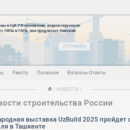
28 мая
-
Д
12 августа
22 августа
ены в ГрК РФ положения, корректирующие
01 сентябр
ус ГИПа и ГАПа, как
предлагает
Николай
10 ноября
27 января
блокады
01 мая
-
Д
09 мая
-
Д
28 мая
-
Д
рь
Реестр
Полезное
Вопросы-Ответы
12 августа
22 августа
/
НОВОСТИ
/
01 сентябр
вости строительства России
10 ноября
27 января
блокады
одная выставка UzBuild 2025 пройдет с
01 мая
-
Д
ля в Ташкенте
09 мая
-
Д