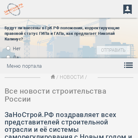
Будут ли внесены в ГрК РФ положения, корректирующие
правовой статус ГИПа и ГАПа, как
предлагает
Николай
Капинус?
Нет
Да
Меню портала
/
НОВОСТИ
/
Все новости строительства
России
ЗаНоСтрой.РФ поздравляет всех
представителей строительной
отрасли и её системы
саморегулирования с Новым годом и