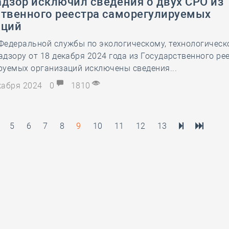
адзор исключил сведения о двух СРО из
ственного реестра саморегулируемых
аций
Федеральной службы по экологическому, технологическ
дзору от 18 декабря 2024 года из Государственного ре
руемых организаций исключены сведения...
екабря 2024
0
1810
5
6
7
8
9
10
11
12
13