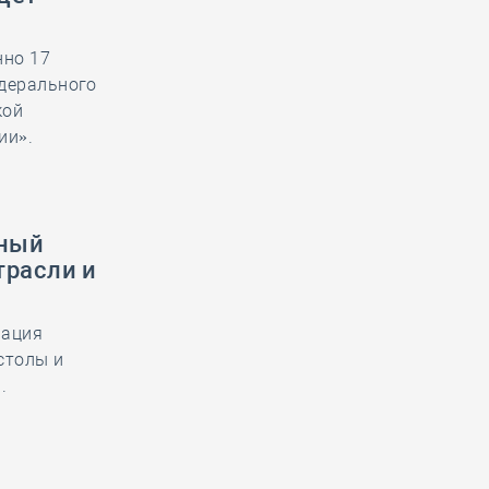
нно 17
едерального
кой
ии».
нный
трасли и
иация
столы и
.