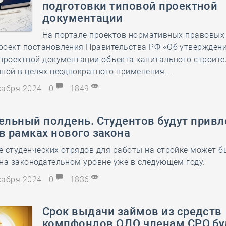
подготовки типовой проектной
28 мая
-
Д
документации
На портале проектов нормативных правовых
роект постановления Правительства РФ «Об утвержден
проектной документации объекта капитального строите
ной в целях неоднократного применения...
екабря 2024
0
1849
ельный полдень. Студентов будут привл
в рамках нового закона
 студенческих отрядов для работы на стройке может б
на законодательном уровне уже в следующем году.
екабря 2024
0
1836
Срок выдачи займов из средств
компфондов ОДО членам СРО бу