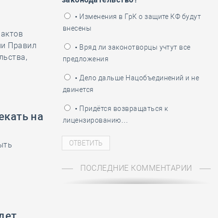
ень пограничника
• Изменения в ГрК о защите КФ будут
внесены
 актов
ии Правил
• Вряд ли законотворцы учтут все
льства,
предложения
• Дело дальше Нацобъединений и не
двинется
• Придётся возвращаться к
екать на
лицензированию…
ыть
ПОСЛЕДНИЕ КОММЕНТАРИИ
дет