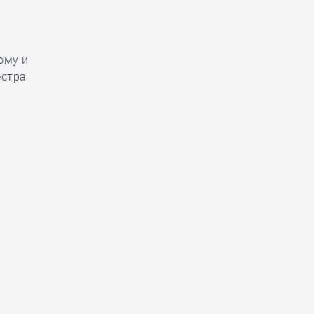
ому и
естра