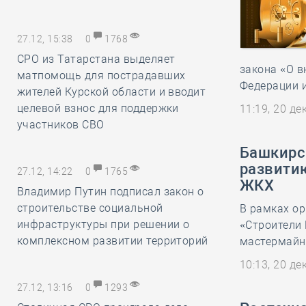
27.12, 15:38
0
1768
СРО из Татарстана выделяет
закона «О в
матпомощь для пострадавших
Федерации 
жителей Курской области и вводит
целевой взнос для поддержки
11:19, 20 д
участников СВО
Башкирс
развити
27.12, 14:22
0
1765
ЖКХ
Владимир Путин подписал закон о
строительстве социальной
В рамках о
инфраструктуры при решении о
«Строители
комплексном развитии территорий
мастермайнд
10:13, 20 д
27.12, 13:16
0
1293