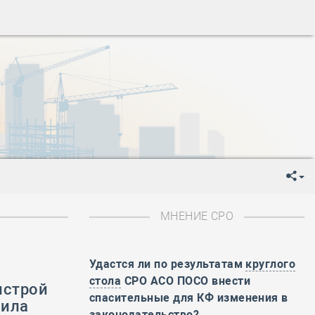
ень пограничника
-
День Строителя
-
День Государственного флага Российской Федерации
я
-
День знаний
-
День сотрудника органов внутренних дел РФ
-
День полного освобождения Ленинграда от фашистской
ень Весны и Труда
ень Победы!
ень пограничника
-
День Строителя
-
День Государственного флага Российской Федерации
МНЕНИЕ СРО
я
-
День знаний
-
День сотрудника органов внутренних дел РФ
-
День полного освобождения Ленинграда от фашистской
Удастся ли по результатам
круглого
стола
СРО АСО ПОСО внести
нстрой
ень Весны и Труда
спасительные для КФ изменения в
вила
ень Победы!
законодательство?