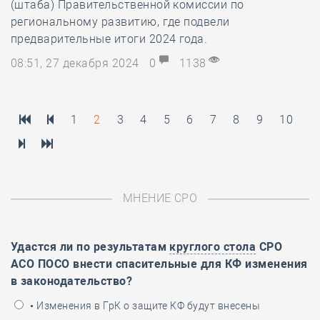
(штаба) Правительственной комиссии по
региональному развитию, где подвели
предварительные итоги 2024 года.
08:51, 27 декабря 2024
0
1138
1
2
3
4
5
6
7
8
9
10
МНЕНИЕ СРО
Удастся ли по результатам
круглого стола
СРО
АСО ПОСО внести спасительные для КФ изменения
в законодательство?
• Изменения в ГрК о защите КФ будут внесены