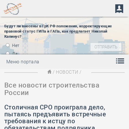
Будут ли внесены в ГрК РФ положения, корректирующие
правовой статус ГИПа и ГАПа, как
предлагает
Николай
Капинус?
Нет
Да
Меню портала
/
НОВОСТИ
/
Все новости строительства
России
Столичная СРО проиграла дело,
пытаясь предъявить встречные
требования к истцу по
обязательствам подрядчика