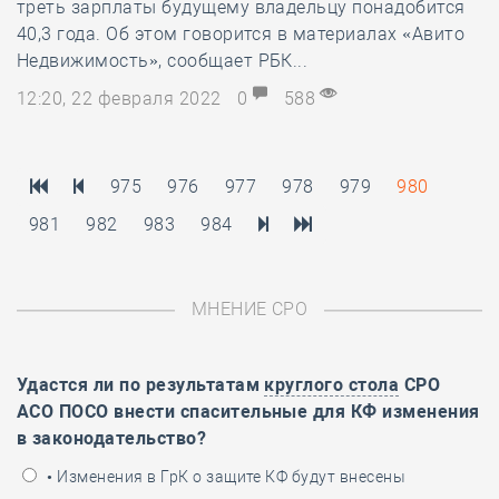
треть зарплаты будущему владельцу понадобится
40,3 года. Об этом говорится в материалах «Авито
Недвижимость», сообщает РБК...
12:20, 22 февраля 2022
0
588
975
976
977
978
979
980
981
982
983
984
МНЕНИЕ СРО
Удастся ли по результатам
круглого стола
СРО
АСО ПОСО внести спасительные для КФ изменения
в законодательство?
• Изменения в ГрК о защите КФ будут внесены