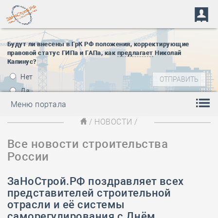
Будут ли внесены в ГрК РФ положения, корректирующие
правовой статус ГИПа и ГАПа, как
предлагает
Николай
Капинус?
Нет
Да
Меню портала
/
НОВОСТИ
/
Все новости строительства
России
ЗаНоСтрой.РФ поздравляет всех
представителей строительной
отрасли и её системы
саморегулирования с Днём