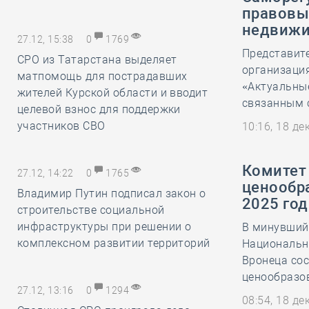
правовы
недвиж
27.12, 15:38
0
1769
Представит
СРО из Татарстана выделяет
организация
матпомощь для пострадавших
«Актуальны
жителей Курской области и вводит
связанным 
целевой взнос для поддержки
участников СВО
10:16, 18 д
Комитет
27.12, 14:22
0
1765
ценообр
Владимир Путин подписал закон о
2025 год
строительстве социальной
инфраструктуры при решении о
В минувший 
комплексном развитии территорий
Национальн
Вронеца сос
ценообразов
27.12, 13:16
0
1294
08:54, 18 д