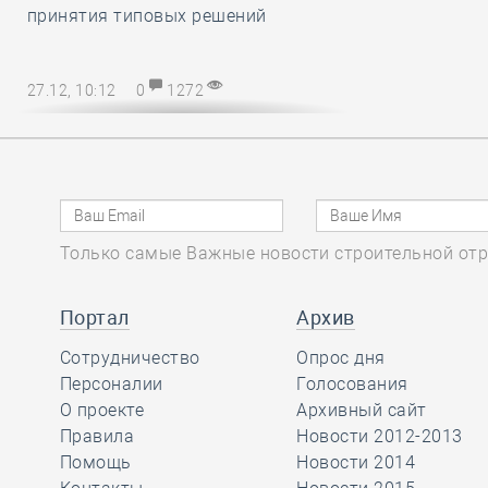
принятия типовых решений
27.12, 10:12
0
1272
Директору СРО – на заметку! В
наступающем 2025 году
упрощается порядок возмещения
расходов на охрану труда
Только самые Важные новости строительной отр
27.12, 08:51
0
1138
Марат Хуснуллин
Портал
Архив
отметил, что объём
Сотрудничество
Опрос дня
работ в
Персоналии
Голосования
строительстве вырос более, чем на
О проекте
Архивный сайт
32 процента с 2019 года
Правила
Новости 2012-2013
Помощь
Новости 2014
26.12, 15:46
0
1175