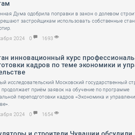
там
28 мая
-
Д
нная Дума одобрила поправки в закон о долевом строи
зрешают застройщикам использовать собственные ста
ртир.
екабря 2024
0
1693
тан инновационный курс профессионал
готовки кадров по теме экономики и уп
ельстве
ый исследовательский Московский государственный ст
 продолжает приём заявок на обучение по программе
альной переподготовки кадров «Экономика и управлени
ве».
екабря 2024
0
1654
уляторы и строители Чувашии обсудили