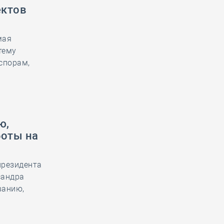
ектов
мая
тему
спорам,
ю,
боты на
президента
сандра
ванию,