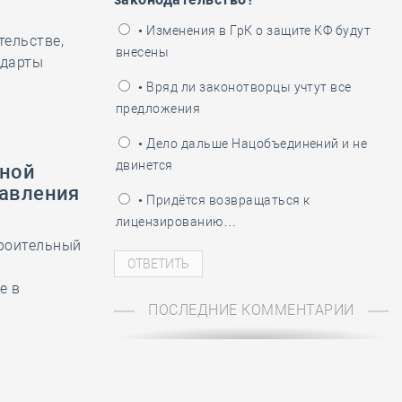
ень пограничника
• Изменения в ГрК о защите КФ будут
тельстве,
внесены
ндарты
• Вряд ли законотворцы учтут все
предложения
• Дело дальше Нацобъединений и не
двинется
ьной
равления
• Придётся возвращаться к
лицензированию…
роительный
е в
ПОСЛЕДНИЕ КОММЕНТАРИИ