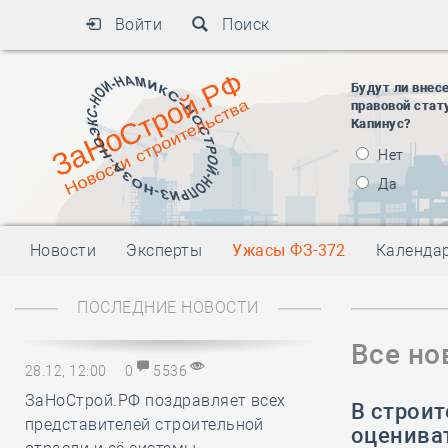
Войти
Поиск
Будут ли внес
правовой стат
Капинус?
Нет
Да
Новости
Эксперты
Ужасы ФЗ-372
Календа
ПОСЛЕДНИЕ НОВОСТИ
Все но
28.12, 12:00
0
5536
ЗаНоСтрой.РФ поздравляет всех
В строи
представителей строительной
оценива