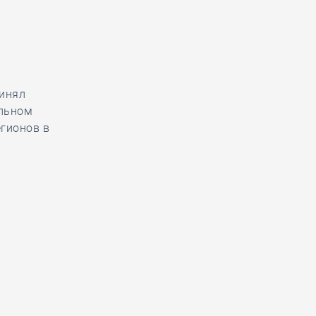
ринял
альном
егионов в