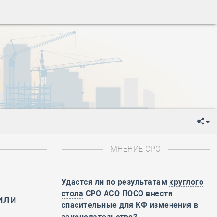
ень пограничника
-
День Строителя
-
День Государственного флага Российской Федерации
я
-
День знаний
-
День сотрудника органов внутренних дел РФ
-
День полного освобождения Ленинграда от фашистской
ень Весны и Труда
ень Победы!
ень пограничника
-
День Строителя
-
День Государственного флага Российской Федерации
МНЕНИЕ СРО
я
-
День знаний
-
День сотрудника органов внутренних дел РФ
-
День полного освобождения Ленинграда от фашистской
Удастся ли по результатам
круглого
стола
СРО АСО ПОСО внести
или
ень Весны и Труда
спасительные для КФ изменения в
ень Победы!
законодательство?