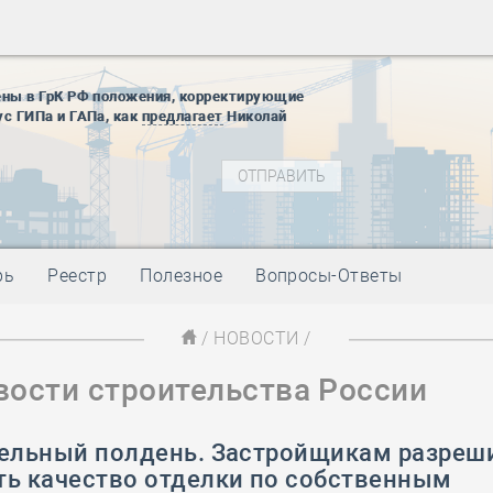
28 мая
-
Д
12 августа
22 августа
ены в ГрК РФ положения, корректирующие
01 сентябр
ус ГИПа и ГАПа, как
предлагает
Николай
10 ноября
27 января
блокады
01 мая
-
Д
09 мая
-
Д
28 мая
-
Д
рь
Реестр
Полезное
Вопросы-Ответы
12 августа
22 августа
/
НОВОСТИ
/
01 сентябр
вости строительства России
10 ноября
27 января
блокады
тельный полдень. Застройщикам разреш
01 мая
-
Д
ть качество отделки по собственным
09 мая
-
Д