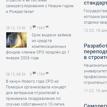
отрасли и её системы
стандар
саморегулирования с Новым годом
Государстве
и Рождеством!
которые ра
отделки ква
28.12, 10:30
0
1965
12:20, 18 д
Срок выдачи займов
из средств
Разрабо
компенсационных
перепод
фондов членам СРО продлён до 1
в строит
января 2026 года
Национальн
университет
28.12, 08:53
0
1799
профессион
В канун Нового года СРО из
строительст
Поморья организовала концерт
11:22, 18 д
для ветеранов-строителей и
принимала поздравления по
случаю собственного 15-летия
Саморег