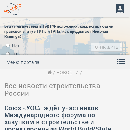
Будут ли внесены в ГрК РФ положения, корректирующие
правовой статус ГИПа и ГАПа, как
предлагает
Николай
Капинус?
Нет
Да
Меню портала
/
НОВОСТИ
/
Все новости строительства
России
Союз «УОС» ждёт участников
Международного форума по
закупкам в строительстве и
проектировании World Build/State