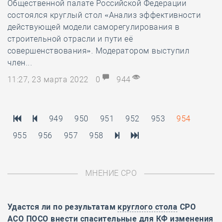
Общественной палате Российской Федерации
состоялся круглый стол «Анализ эффективности
действующей модели саморегулирования в
строительной отрасли и пути её
совершенствования». Модератором выступил
член...
11:27, 23 марта 2022
0
944
949
950
951
952
953
954
955
956
957
958
МНЕНИЕ СРО
Удастся ли по результатам
круглого стола
СРО
АСО ПОСО внести спасительные для КФ изменения