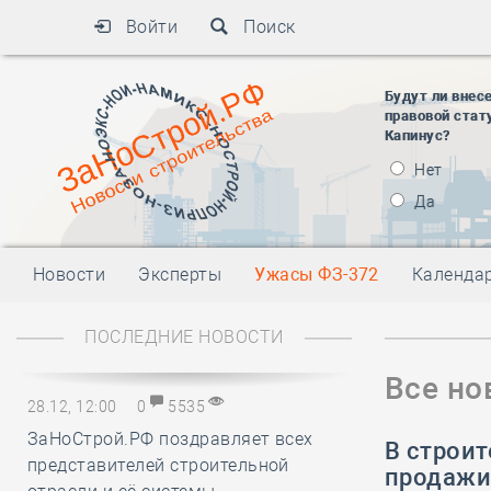
Войти
Поиск
Будут ли внес
правовой стат
Капинус?
Нет
Да
Новости
Эксперты
Ужасы ФЗ-372
Календа
ПОСЛЕДНИЕ НОВОСТИ
Все но
28.12, 12:00
0
5535
ЗаНоСтрой.РФ поздравляет всех
В строи
представителей строительной
продажи