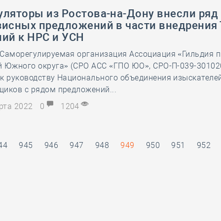
уляторы из Ростова-на-Дону внесли ряд
зисных предложений в части внедрения
ний к НРС и УСН
 Саморегулируемая организация Ассоциация «Гильдия 
й Южного округа» (СРО АСС «ГПО ЮО», СРО-П-039-30102
к руководству Национального объединения изыскателе
иков с рядом предложений...
арта 2022
0
1204
44
945
946
947
948
949
950
951
952