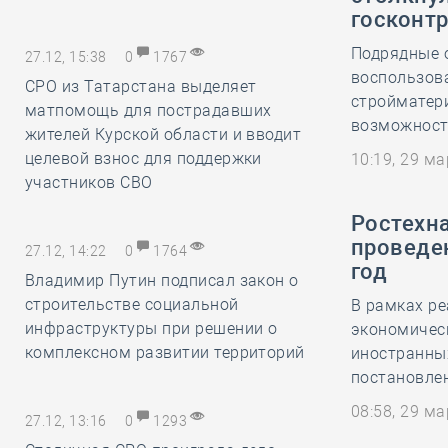
госконт
Подрядные о
27.12, 15:38
0
1767
воспользов
СРО из Татарстана выделяет
стройматер
матпомощь для пострадавших
возможность
жителей Курской области и вводит
целевой взнос для поддержки
10:19, 29 м
участников СВО
Ростехн
проведе
27.12, 14:22
0
1764
год
Владимир Путин подписал закон о
строительстве социальной
В рамках ре
инфраструктуры при решении о
экономическ
комплексном развитии территорий
иностранны
постановлен
08:58, 29 м
27.12, 13:16
0
1293