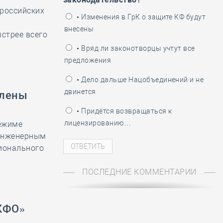
 российских
ень пограничника
• Изменения в ГрК о защите КФ будут
внесены
стрее всего
• Вряд ли законотворцы учтут все
предложения
• Дело дальше Нацобъединений и не
двинется
члены
• Придётся возвращаться к
лицензированию…
режиме
 инженерным
ионального
ПОСЛЕДНИЕ КОММЕНТАРИИ
СКФО»