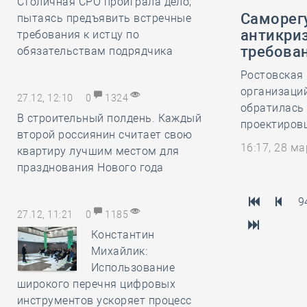
Столичная СРО проиграла дело,
Саморег
пытаясь предъявить встречные
антикри
требования к истцу по
требова
обязательствам подрядчика
Ростовская
организаци
27.12, 12:10
0
1324
обратилась 
В строительный полдень. Каждый
проектировщ
второй россиянин считает свою
16:17, 28 м
квартиру лучшим местом для
празднования Нового года
9
27.12, 11:21
0
1185
Константин
Михайлик:
Использование
широкого перечня цифровых
инструментов ускоряет процесс