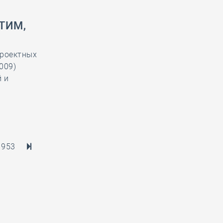
 ТИМ,
проектных
009)
й и
953