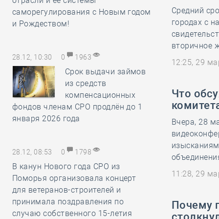
отрасли и её системы
Средний сро
саморегулирования с Новым годом
городах с н
и Рождеством!
свидетельст
вторичное ж
28.12, 10:30
0
1963
12:25, 29 м
Срок выдачи займов
из средств
Что обс
компенсационных
комитет
фондов членам СРО продлён до 1
января 2026 года
Вчера, 28 м
видеоконфе
изысканиям
28.12, 08:53
0
1798
объединения
В канун Нового года СРО из
11:28, 29 м
Поморья организовала концерт
для ветеранов-строителей и
принимала поздравления по
Почему 
случаю собственного 15-летия
столкнул