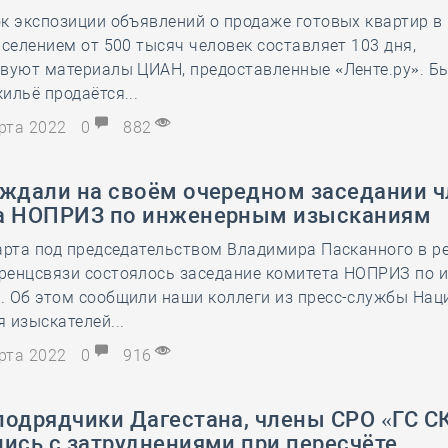
к экспозиции объявлений о продаже готовых квартир в
28 мая
-
Д
аселением от 500 тысяч человек составляет 103 дня,
вуют материалы ЦИАН, предоставленные «Ленте.ру». Бы
ильё продаётся...
арта 2022
0
882
уждали на своём очередном заседании 
а НОПРИЗ по инженерным изысканиям
арта под председательством Владимира Пасканного в 
ренцсвязи состоялось заседание комитета НОПРИЗ по
. Об этом сообщили наши коллеги из пресс-службы Нац
 изыскателей...
арта 2022
0
916
подрядчики Дагестана, члены СРО «ГС 
ись с затруднениями при пересчёте