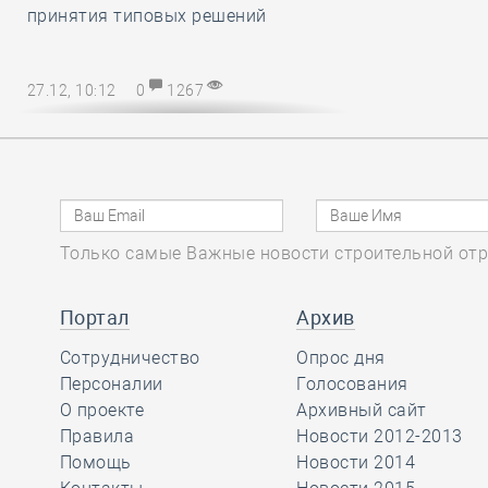
принятия типовых решений
27.12, 10:12
0
1267
Директору СРО – на заметку! В
наступающем 2025 году
упрощается порядок возмещения
расходов на охрану труда
Только самые Важные новости строительной отр
27.12, 08:51
0
1137
Марат Хуснуллин
Портал
Архив
отметил, что объём
Сотрудничество
Опрос дня
работ в
Персоналии
Голосования
строительстве вырос более, чем на
О проекте
Архивный сайт
32 процента с 2019 года
Правила
Новости 2012-2013
Помощь
Новости 2014
26.12, 15:46
0
1174