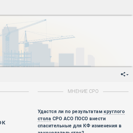
ень пограничника
-
День Строителя
-
День Государственного флага Российской Федерации
я
-
День знаний
-
День сотрудника органов внутренних дел РФ
-
День полного освобождения Ленинграда от фашистской
ень Весны и Труда
ень Победы!
ень пограничника
-
День Строителя
-
День Государственного флага Российской Федерации
МНЕНИЕ СРО
я
-
День знаний
-
День сотрудника органов внутренних дел РФ
-
День полного освобождения Ленинграда от фашистской
Удастся ли по результатам
круглого
стола
СРО АСО ПОСО внести
ок
ень Весны и Труда
спасительные для КФ изменения в
ень Победы!
законодательство?