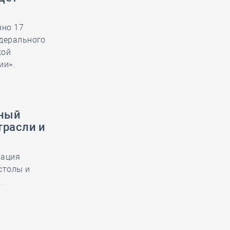
нно 17
едерального
кой
ии».
нный
трасли и
иация
столы и
.