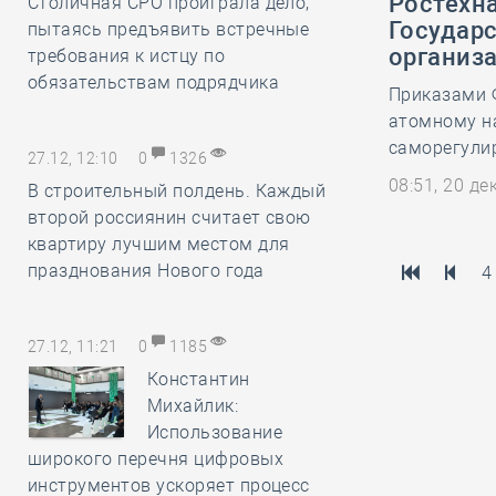
Ростехн
Столичная СРО проиграла дело,
Государ
пытаясь предъявить встречные
организ
требования к истцу по
обязательствам подрядчика
Приказами 
атомному на
саморегули
27.12, 12:10
0
1326
08:51, 20 д
В строительный полдень. Каждый
второй россиянин считает свою
квартиру лучшим местом для
празднования Нового года
4
27.12, 11:21
0
1185
Константин
Михайлик:
Использование
широкого перечня цифровых
инструментов ускоряет процесс