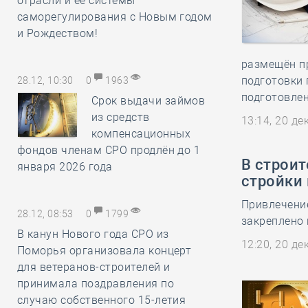
отрасли и её системы
саморегулирования с Новым годом
и Рождеством!
размещён п
подготовки 
28.12, 10:30
0
1963
подготовлен
Срок выдачи займов
из средств
13:14, 20 д
компенсационных
фондов членам СРО продлён до 1
В строит
января 2026 года
стройки 
Привлечение
28.12, 08:53
0
1799
закреплено 
В канун Нового года СРО из
12:20, 20 д
Поморья организовала концерт
для ветеранов-строителей и
принимала поздравления по
случаю собственного 15-летия