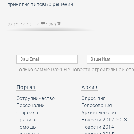
принятия типовых решений
27.12, 10:12
0
1269
Директору СРО – на заметку! В
наступающем 2025 году
упрощается порядок возмещения
расходов на охрану труда
Только самые Важные новости строительной отр
27.12, 08:51
0
1138
Марат Хуснуллин
Портал
Архив
отметил, что объём
Сотрудничество
Опрос дня
работ в
Персоналии
Голосования
строительстве вырос более, чем на
О проекте
Архивный сайт
32 процента с 2019 года
Правила
Новости 2012-2013
Помощь
Новости 2014
26.12, 15:46
0
1175