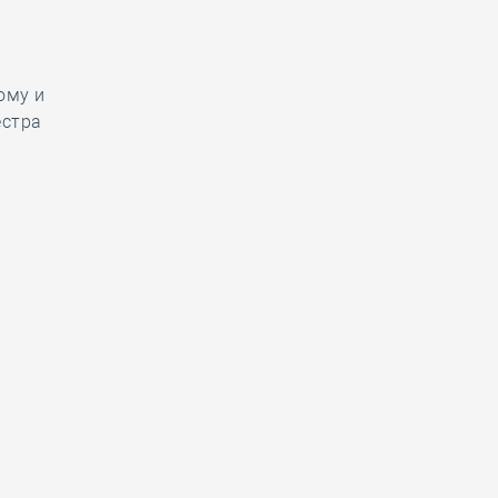
ому и
естра