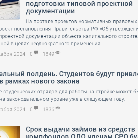
подготовки типовой проектной
28 мая
-
Д
документации
На портале проектов нормативных правовых
роект постановления Правительства РФ «Об утвержден
проектной документации объекта капитального строите
ной в целях неоднократного применения...
екабря 2024
0
1849
ельный полдень. Студентов будут привл
в рамках нового закона
 студенческих отрядов для работы на стройке может б
на законодательном уровне уже в следующем году.
екабря 2024
0
1836
Срок выдачи займов из средств
компфондов ОДО членам СРО бу