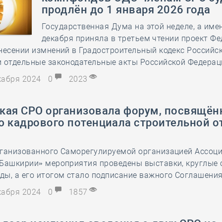
продлён до 1 января 2026 года
Государственная Дума на этой неделе, а име
декабря приняла в третьем чтении проект Ф
несении измнений в Градостроительный кодекс Российс
и отдельные законодательные акты Российской Федерац
екабря 2024
0
2023
кая СРО организовала форум, посвящё
ю кадрового потенциала строительной о
рганизованного Саморегулируемой организацией Ассоц
 Башкирии» мероприятия проведены выставки, круглые 
ы, а его итогом стало подписание важного Соглашения
екабря 2024
0
1857