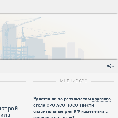
ень пограничника
-
День Строителя
-
День Государственного флага Российской Федерации
я
-
День знаний
-
День сотрудника органов внутренних дел РФ
-
День полного освобождения Ленинграда от фашистской
ень Весны и Труда
ень Победы!
ень пограничника
-
День Строителя
-
День Государственного флага Российской Федерации
МНЕНИЕ СРО
я
-
День знаний
-
День сотрудника органов внутренних дел РФ
-
День полного освобождения Ленинграда от фашистской
Удастся ли по результатам
круглого
стола
СРО АСО ПОСО внести
нстрой
ень Весны и Труда
спасительные для КФ изменения в
вила
ень Победы!
законодательство?