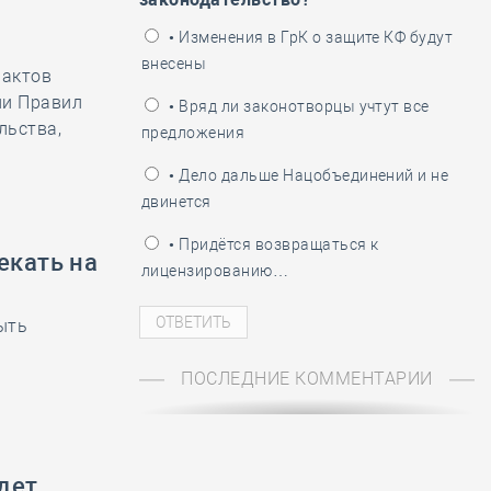
ень пограничника
• Изменения в ГрК о защите КФ будут
внесены
 актов
ии Правил
• Вряд ли законотворцы учтут все
льства,
предложения
• Дело дальше Нацобъединений и не
двинется
• Придётся возвращаться к
екать на
лицензированию…
ыть
ПОСЛЕДНИЕ КОММЕНТАРИИ
дет