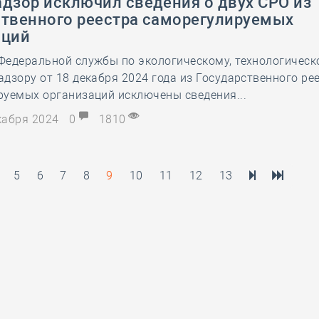
адзор исключил сведения о двух СРО из
ственного реестра саморегулируемых
аций
Федеральной службы по экологическому, технологическ
дзору от 18 декабря 2024 года из Государственного ре
руемых организаций исключены сведения...
екабря 2024
0
1810
5
6
7
8
9
10
11
12
13