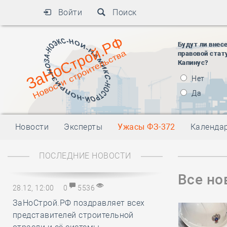
Войти
Поиск
Будут ли внес
правовой стат
Капинус?
Нет
Да
Новости
Эксперты
Ужасы ФЗ-372
Календа
ПОСЛЕДНИЕ НОВОСТИ
Все но
28.12, 12:00
0
5536
ЗаНоСтрой.РФ поздравляет всех
представителей строительной