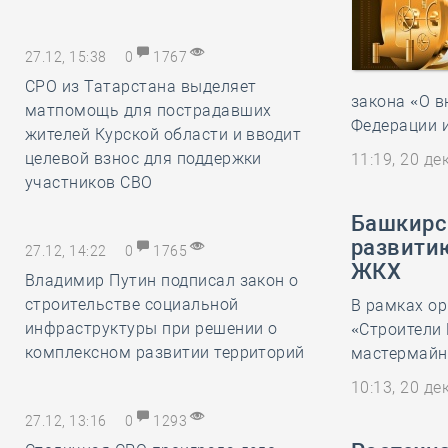
27.12, 15:38
0
1767
СРО из Татарстана выделяет
закона «О в
матпомощь для пострадавших
Федерации 
жителей Курской области и вводит
целевой взнос для поддержки
11:19, 20 д
участников СВО
Башкирс
развити
27.12, 14:22
0
1765
ЖКХ
Владимир Путин подписал закон о
строительстве социальной
В рамках о
инфраструктуры при решении о
«Строители
комплексном развитии территорий
мастермайнд
10:13, 20 д
27.12, 13:16
0
1293