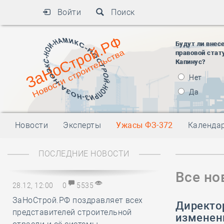
Войти
Поиск
Будут ли внес
правовой стат
Капинус?
Нет
Да
Новости
Эксперты
Ужасы ФЗ-372
Календа
ПОСЛЕДНИЕ НОВОСТИ
Все но
28.12, 12:00
0
5535
ЗаНоСтрой.РФ поздравляет всех
Директор
представителей строительной
изменен