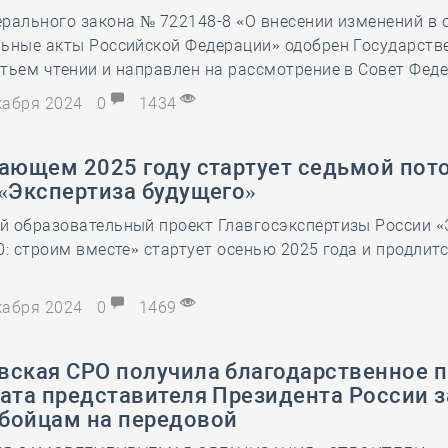
рального закона № 722148-8 «О внесении изменений в 
28 мая
-
Д
льные акты Российской Федерации» одобрен Государств
тьем чтении и направлен на рассмотрение в Совет Фед
екабря 2024
0
1434
пающем 2025 году стартует седьмой пот
 «Экспертиза будущего»
й образовательный проект Главгосэкспертизы России «
0: строим вместе» стартует осенью 2025 года и продлитс
екабря 2024
0
1469
вская СРО получила благодарственное 
ата представителя Президента России з
бойцам на передовой