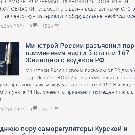
Я САМОРЕГУЛИРУЕМАЯ ОРГАНИЗАЦИЯ «СТРОИТЕЛИ
ОЙ ОБЛАСТИ» совместно с двумя родственными СРО р
«за ленточку» материалы и оборудование, необходимо
екабря 2024
0
1536
Минстрой России разъяснил по
применения части 5 статьи 167
Жилищного кодекса РФ
Минстрой России своим письмом от 23 декаб
года № 77335-ОС/02 дал разъяснения по воп
его противоречия между частью 5 статьи 167 Жилищно
ем 7 пункта 44 Положения о признании помещения жил
...
екабря 2024
0
1614
однюю пору саморегуляторы Курской и