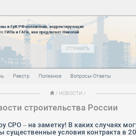
28 мая
-
Д
12 августа
22 августа
ены в ГрК РФ положения, корректирующие
01 сентябр
ус ГИПа и ГАПа, как
предлагает
Николай
10 ноября
27 января
блокады
01 мая
-
Д
09 мая
-
Д
28 мая
-
Д
рь
Реестр
Полезное
Вопросы-Ответы
12 августа
22 августа
/
НОВОСТИ
/
01 сентябр
вости строительства России
10 ноября
27 января
блокады
у СРО – на заметку! В каких случаях мог
01 мая
-
Д
ы существенные условия контракта в 20
09 мая
-
Д