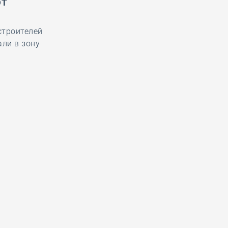
ют
строителей
али в зону