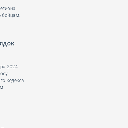
егиона
е бойцам.
рядок
ря 2024
росу
го кодекса
ым