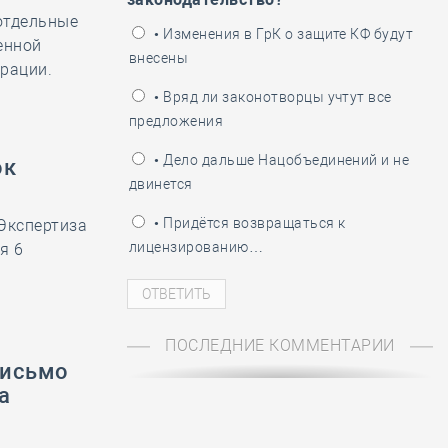
отдельные
ень пограничника
• Изменения в ГрК о защите КФ будут
енной
внесены
ерации.
• Вряд ли законотворцы учтут все
предложения
• Дело дальше Нацобъединений и не
ок
двинется
• Придётся возвращаться к
Экспертиза
лицензированию…
я 6
ПОСЛЕДНИЕ КОММЕНТАРИИ
письмо
а