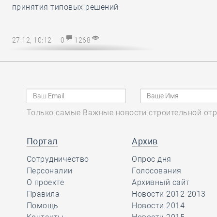
принятия типовых решений
27.12, 10:12
0
1268
Директору СРО – на заметку! В
наступающем 2025 году
упрощается порядок возмещения
расходов на охрану труда
Только самые Важные новости строительной отр
27.12, 08:51
0
1138
Марат Хуснуллин
Портал
Архив
отметил, что объём
Сотрудничество
Опрос дня
работ в
Персоналии
Голосования
строительстве вырос более, чем на
О проекте
Архивный сайт
32 процента с 2019 года
Правила
Новости 2012-2013
Помощь
Новости 2014
26.12, 15:46
0
1175