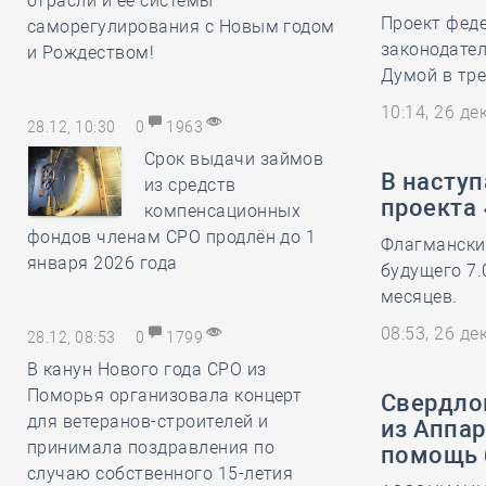
отрасли и её системы
Проект феде
саморегулирования с Новым годом
законодате
и Рождеством!
Думой в тре
10:14, 26 д
28.12, 10:30
0
1963
Срок выдачи займов
В насту
из средств
проекта
компенсационных
фондов членам СРО продлён до 1
Флагмански
января 2026 года
будущего 7.
месяцев.
08:53, 26 д
28.12, 08:53
0
1799
В канун Нового года СРО из
Поморья организовала концерт
Свердло
для ветеранов-строителей и
из Аппар
принимала поздравления по
помощь 
случаю собственного 15-летия