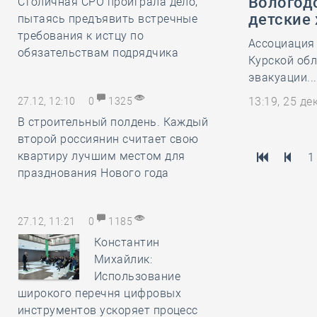
Вологод
Столичная СРО проиграла дело,
детские
пытаясь предъявить встречные
требования к истцу по
Ассоциация
обязательствам подрядчика
Курской обл
эвакуации...
13:19, 25 д
27.12, 12:10
0
1325
В строительный полдень. Каждый
второй россиянин считает свою
квартиру лучшим местом для
1
празднования Нового года
27.12, 11:21
0
1185
Константин
Михайлик:
Использование
широкого перечня цифровых
инструментов ускоряет процесс