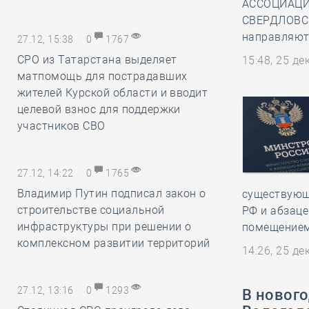
АССОЦИАЦИ
СВЕРДЛОВСК
направляют 
27.12, 15:38
0
1767
СРО из Татарстана выделяет
15:48, 25 д
матпомощь для пострадавших
жителей Курской области и вводит
целевой взнос для поддержки
участников СВО
27.12, 14:22
0
1765
Владимир Путин подписал закон о
существующ
строительстве социальной
РФ и абзац
инфраструктуры при решении о
помещением
комплексном развитии территорий
14:26, 25 д
27.12, 13:16
0
1293
В новог