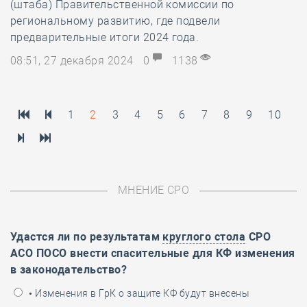
(штаба) Правительственной комиссии по
региональному развитию, где подвели
предварительные итоги 2024 года.
08:51, 27 декабря 2024
0
1138
1
2
3
4
5
6
7
8
9
10
МНЕНИЕ СРО
Удастся ли по результатам
круглого стола
СРО
АСО ПОСО внести спасительные для КФ изменения
в законодательство?
• Изменения в ГрК о защите КФ будут внесены