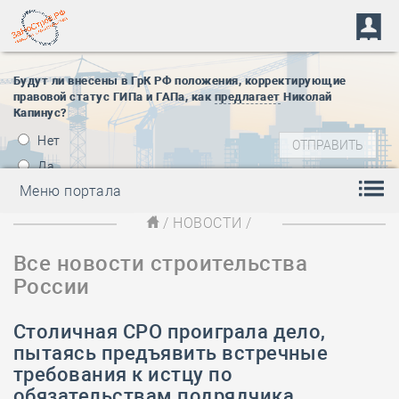
Будут ли внесены в ГрК РФ положения, корректирующие
правовой статус ГИПа и ГАПа, как
предлагает
Николай
Капинус?
Нет
Да
Меню портала
/
НОВОСТИ
/
Все новости строительства
России
Столичная СРО проиграла дело,
пытаясь предъявить встречные
требования к истцу по
обязательствам подрядчика