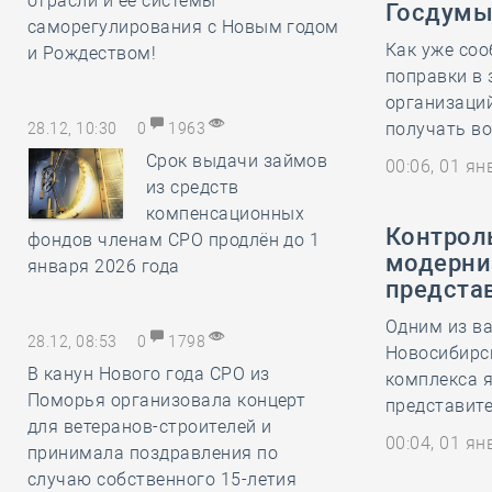
отрасли и её системы
Госдумы
саморегулирования с Новым годом
Как уже соо
и Рождеством!
поправки в 
организаций
получать во
28.12, 10:30
0
1963
Срок выдачи займов
00:06, 01 я
из средств
компенсационных
Контроль
фондов членам СРО продлён до 1
модерни
января 2026 года
предста
Одним из в
28.12, 08:53
0
1798
Новосибирс
В канун Нового года СРО из
комплекса я
Поморья организовала концерт
представит
для ветеранов-строителей и
00:04, 01 я
принимала поздравления по
случаю собственного 15-летия