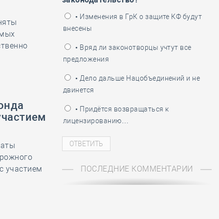
ень пограничника
• Изменения в ГрК о защите КФ будут
няты
внесены
емых
ственно
• Вряд ли законотворцы учтут все
предложения
• Дело дальше Нацобъединений и не
двинется
фонда
• Придётся возвращаться к
участием
лицензированию…
латы
орожного
с участием
ПОСЛЕДНИЕ КОММЕНТАРИИ