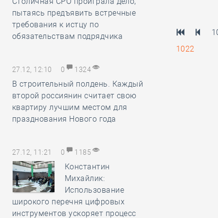
Столичная СРО проиграла дело,
пытаясь предъявить встречные
требования к истцу по
1
обязательствам подрядчика
1022
27.12, 12:10
0
1324
В строительный полдень. Каждый
второй россиянин считает свою
квартиру лучшим местом для
празднования Нового года
27.12, 11:21
0
1185
Константин
Михайлик:
Использование
широкого перечня цифровых
инструментов ускоряет процесс