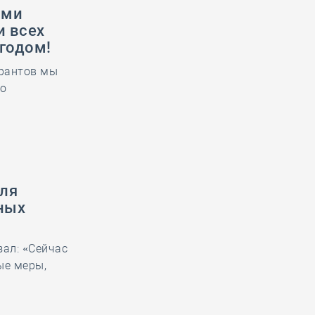
ами
и всех
годом!
урантов мы
то
для
ных
ал: «Сейчас
ые меры,