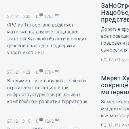
ЗаНоСтр
Нацобъе
27.12, 15:38
0
1767
предста
СРО из Татарстана выделяет
Дорогие дру
матпомощь для пострадавших
все проводи
жителей Курской области и вводит
поздравлять
целевой взнос для поддержки
саморегулят
участников СВО
00:02, 01 я
27.12, 14:22
0
1764
Марат Х
Владимир Путин подписал закон о
сокраще
строительстве социальной
материа
инфраструктуры при решении о
комплексном развитии территорий
Заместитель
мы договор
как можно 
27.12, 13:16
0
1292
00:01, 01 я