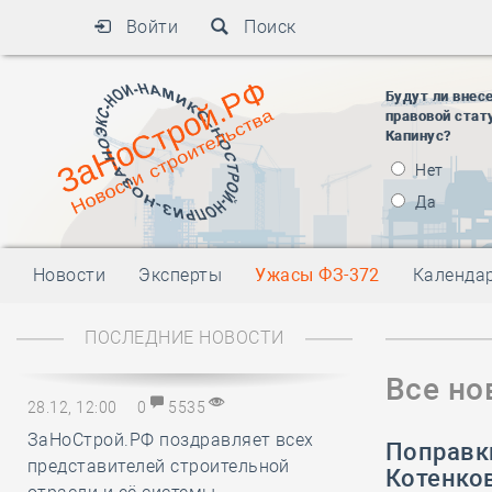
Войти
Поиск
Будут ли внес
правовой стат
Капинус?
Нет
Да
Новости
Эксперты
Ужасы ФЗ-372
Календа
ПОСЛЕДНИЕ НОВОСТИ
Все но
28.12, 12:00
0
5535
ЗаНоСтрой.РФ поздравляет всех
Поправк
представителей строительной
Котенков