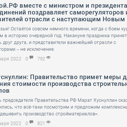
ой.РФ вместе с министром и президент
динений поздравляет саморегуляторов 
вителей отрасли с наступающим Новым 
зья! Остаётся совсем немного времени, когда с боем к
м в историю очередной год. Накануне праздника приня
 друг друга, и представители важнейшей отрасли с
орами – не исключение.
нваря 2022
0
792
уснуллин: Правительство примет меры 
ния стоимости производства строитель
лов
 председателя Правительства РФ Марат Хуснуллин сказ
ились, что всё-таки посмотрим и предложим комплексн
удешевить производство стройматериалов».
нваря 2022
0
821