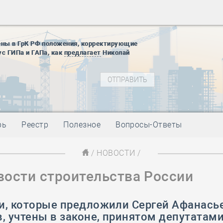
28 мая
-
Д
12 августа
22 августа
ены в ГрК РФ положения, корректирующие
01 сентябр
ус ГИПа и ГАПа, как
предлагает
Николай
10 ноября
27 января
блокады
01 мая
-
Д
09 мая
-
Д
28 мая
-
Д
рь
Реестр
Полезное
Вопросы-Ответы
12 августа
22 августа
/
НОВОСТИ
/
01 сентябр
вости строительства России
10 ноября
27 января
блокады
и, которые предложили Сергей Афанасье
01 мая
-
Д
, учтены в законе, принятом депутатам
09 мая
-
Д