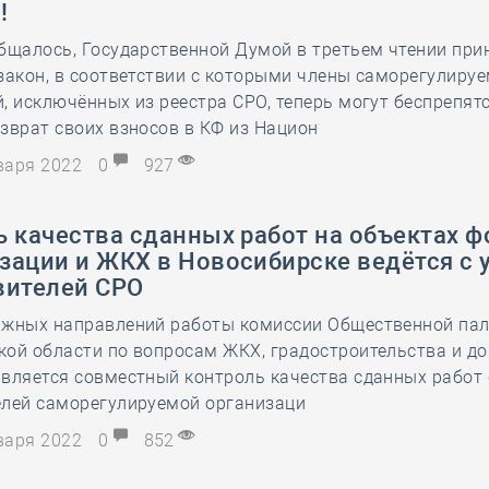
!
28 мая
-
Д
бщалось, Государственной Думой в третьем чтении при
закон, в соответствии с которыми члены саморегулиру
, исключённых из реестра СРО, теперь могут беспрепят
зврат своих взносов в КФ из Национ
нваря 2022
0
927
 качества сданных работ на объектах 
зации и ЖКХ в Новосибирске ведётся с 
вителей СРО
ажных направлений работы комиссии Общественной па
кой области по вопросам ЖКХ, градостроительства и д
вляется совместный контроль качества сданных работ 
елей саморегулируемой организаци
нваря 2022
0
852