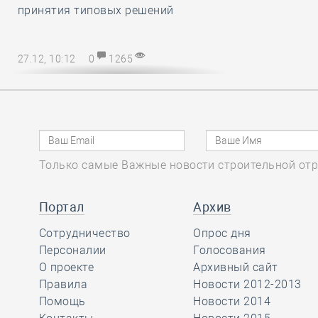
принятия типовых решений
27.12, 10:12
0
1265
Директору СРО – на заметку! В
наступающем 2025 году
упрощается порядок возмещения
расходов на охрану труда
Только самые Важные новости строительной отр
27.12, 08:51
0
1135
Марат Хуснуллин
Портал
Архив
отметил, что объём
Сотрудничество
Опрос дня
работ в
Персоналии
Голосования
строительстве вырос более, чем на
О проекте
Архивный сайт
32 процента с 2019 года
Правила
Новости 2012-2013
Помощь
Новости 2014
26.12, 15:46
0
1173