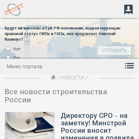
Будут ли внесены в ГрК РФ положения, корректирующие
правовой статус ГИПа и ГАПа, как
предлагает
Николай
Капинус?
Нет
Да
Меню портала
/
НОВОСТИ
/
Все новости строительства
России
Директору СРО – на
заметку! Минстрой
России вносит
изменения в правила