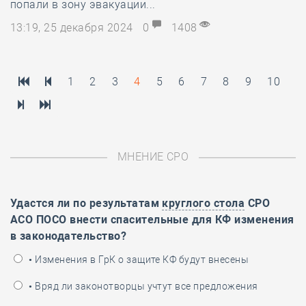
попали в зону эвакуации...
13:19, 25 декабря 2024
0
1408
1
2
3
4
5
6
7
8
9
10
МНЕНИЕ СРО
Удастся ли по результатам
круглого стола
СРО
АСО ПОСО внести спасительные для КФ изменения
в законодательство?
• Изменения в ГрК о защите КФ будут внесены
• Вряд ли законотворцы учтут все предложения