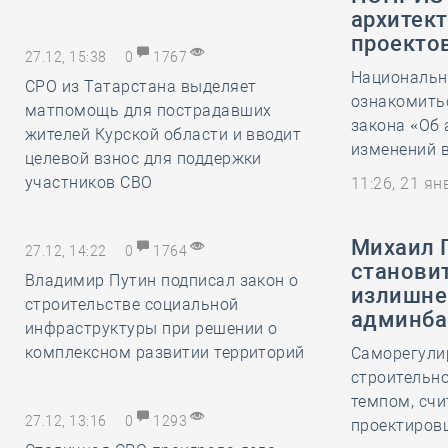
архитек
проекто
27.12, 15:38
0
1767
Национальн
СРО из Татарстана выделяет
ознакомить
матпомощь для пострадавших
закона «Об 
жителей Курской области и вводит
изменений в
целевой взнос для поддержки
участников СВО
11:26, 21 я
Михаил 
27.12, 14:22
0
1764
станови
Владимир Путин подписал закон о
излишне
строительстве социальной
админба
инфраструктуры при решении о
комплексном развитии территорий
Саморегули
строительн
темпом, счи
27.12, 13:16
0
1293
проектировщ