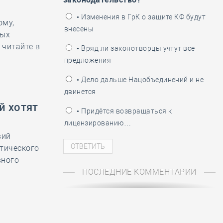
ень пограничника
• Изменения в ГрК о защите КФ будут
ому,
внесены
вых
 читайте в
• Вряд ли законотворцы учтут все
предложения
• Дело дальше Нацобъединений и не
двинется
й хотят
• Придётся возвращаться к
лицензированию…
вий
итического
вного
ПОСЛЕДНИЕ КОММЕНТАРИИ