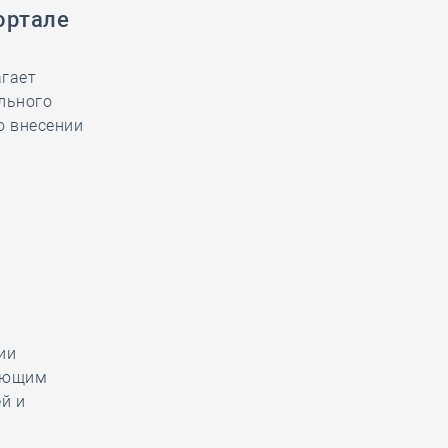
ортале
агает
льного
о внесении
ии
тающим
й и