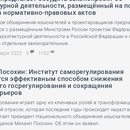
турной деятельности, размещённый на п
в нормативно-правовых актов
ое объединение изыскателей и проектировщиков предл
ся с размещённым Минстроем России проектом Федера
архитектурной деятельности в Российской Федерации и 
 отдельные законодательные...
нваря 2022
0
1102
Посохин: Институт саморегулирования
тся эффективным способом снижения
го госрегулирования и сокращения
рьеров
рование играет одну из ключевых ролей в трансформац
ой отрасли, которая последние годы происходит нарас
тает президент Национального объединения изыскателе
иков Михаил Посохин. Об этом он заявил...