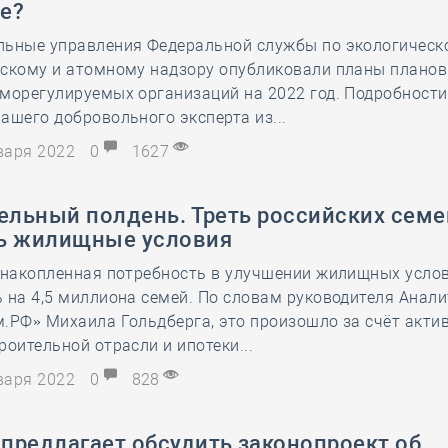
е?
28 мая
-
Д
льные управления Федеральной службы по экологическ
ескому и атомному надзору опубликовали планы плано
морегулируемых организаций на 2022 год. Подробности
ашего добровольного эксперта из...
нваря 2022
0
1627
ельный полдень. Треть российских семе
ь жилищные условия
т накопленная потребность в улучшении жилищных усло
 на 4,5 миллиона семей. По словам руководителя Анал
.РФ» Михаила Гольдберга, это произошло за счёт акти
роительной отрасли и ипотеки...
нваря 2022
0
828
предлагает обсудить законопроект об