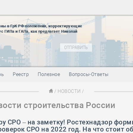
28 мая
-
Д
12 августа
22 августа
ены в ГрК РФ положения, корректирующие
01 сентябр
ус ГИПа и ГАПа, как
предлагает
Николай
10 ноября
27 января
блокады
01 мая
-
Д
09 мая
-
Д
28 мая
-
Д
рь
Реестр
Полезное
Вопросы-Ответы
12 августа
22 августа
/
НОВОСТИ
/
01 сентябр
вости строительства России
10 ноября
27 января
блокады
у СРО – на заметку! Ростехнадзор форм
01 мая
-
Д
оверок СРО на 2022 год. На что стоит о
09 мая
-
Д