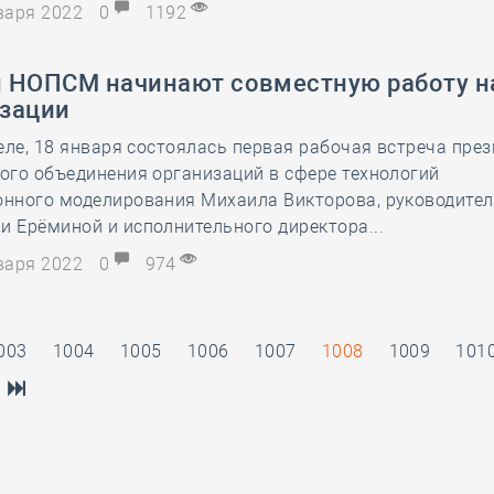
нваря 2022
0
1192
 НОПСМ начинают совместную работу н
зации
еле, 18 января состоялась первая рабочая встреча пре
ого объединения организаций в сфере технологий
нного моделирования Михаила Викторова, руководител
 Ерёминой и исполнительного директора...
нваря 2022
0
974
003
1004
1005
1006
1007
1008
1009
101