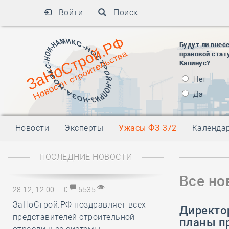
Войти
Поиск
Будут ли внес
правовой стат
Капинус?
Нет
Да
Новости
Эксперты
Ужасы ФЗ-372
Календа
ПОСЛЕДНИЕ НОВОСТИ
Все но
28.12, 12:00
0
5535
ЗаНоСтрой.РФ поздравляет всех
Директор
представителей строительной
планы пр