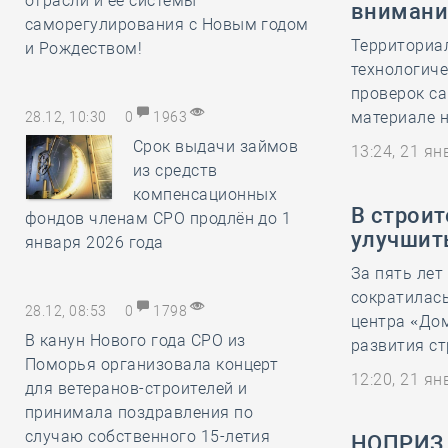
отрасли и её системы
внимани
саморегулирования с Новым годом
Территориа
и Рождеством!
технологич
проверок са
материале н
28.12, 10:30
0
1963
Срок выдачи займов
13:24, 21 я
из средств
компенсационных
В строит
фондов членам СРО продлён до 1
улучшит
января 2026 года
За пять ле
сократилась
28.12, 08:53
0
1798
центра «Дом
В канун Нового года СРО из
развития ст
Поморья организовала концерт
12:20, 21 я
для ветеранов-строителей и
принимала поздравления по
случаю собственного 15-летия
НОПРИЗ 