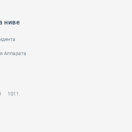
а ниве
зидента
я Аппарата
0
1011