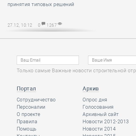
принятия типовых решений
27.12, 10:12
0
1267
Директору СРО – на заметку! В
наступающем 2025 году
упрощается порядок возмещения
расходов на охрану труда
Только самые Важные новости строительной отр
27.12, 08:51
0
1137
Марат Хуснуллин
Портал
Архив
отметил, что объём
Сотрудничество
Опрос дня
работ в
Персоналии
Голосования
строительстве вырос более, чем на
О проекте
Архивный сайт
32 процента с 2019 года
Правила
Новости 2012-2013
Помощь
Новости 2014
26.12, 15:46
0
1174