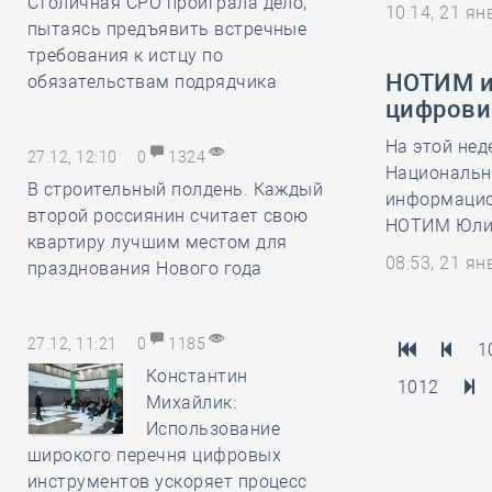
Столичная СРО проиграла дело,
10:14, 21 я
пытаясь предъявить встречные
требования к истцу по
НОТИМ и
обязательствам подрядчика
цифрови
На этой нед
27.12, 12:10
0
1324
Национальн
В строительный полдень. Каждый
информацио
второй россиянин считает свою
НОТИМ Юлии
квартиру лучшим местом для
08:53, 21 я
празднования Нового года
27.12, 11:21
0
1185
1
Константин
1012
Михайлик:
Использование
широкого перечня цифровых
инструментов ускоряет процесс