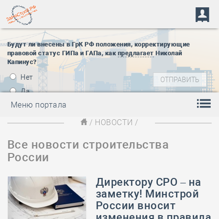
Будут ли внесены в ГрК РФ положения, корректирующие
правовой статус ГИПа и ГАПа, как
предлагает
Николай
Капинус?
Нет
Да
Меню портала
/
НОВОСТИ
/
Все новости строительства
России
Директору СРО – на
заметку! Минстрой
России вносит
изменения в правила