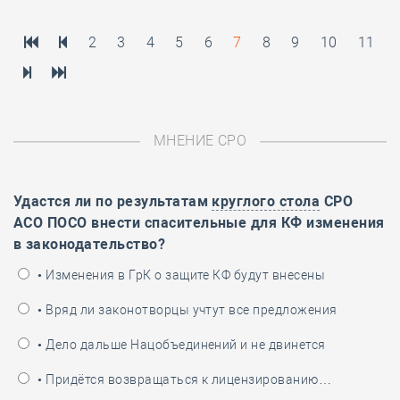
2
3
4
5
6
7
8
9
10
11
МНЕНИЕ СРО
Удастся ли по результатам
круглого стола
СРО
АСО ПОСО внести спасительные для КФ изменения
в законодательство?
• Изменения в ГрК о защите КФ будут внесены
• Вряд ли законотворцы учтут все предложения
• Дело дальше Нацобъединений и не двинется
• Придётся возвращаться к лицензированию…