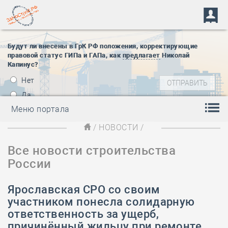
Будут ли внесены в ГрК РФ положения, корректирующие
правовой статус ГИПа и ГАПа, как
предлагает
Николай
Капинус?
Нет
Да
Меню портала
/
НОВОСТИ
/
Все новости строительства
России
Ярославская СРО со своим
участником понесла солидарную
ответственность за ущерб,
причинённый жильцу при ремонте