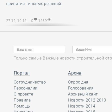
принятия типовых решений
27.12, 10:12
0
1269
Директору СРО – на заметку! В
наступающем 2025 году
упрощается порядок возмещения
расходов на охрану труда
Только самые Важные новости строительной отр
27.12, 08:51
0
1138
Марат Хуснуллин
Портал
Архив
отметил, что объём
Сотрудничество
Опрос дня
работ в
Персоналии
Голосования
строительстве вырос более, чем на
О проекте
Архивный сайт
32 процента с 2019 года
Правила
Новости 2012-2013
Помощь
Новости 2014
26.12, 15:46
0
1175