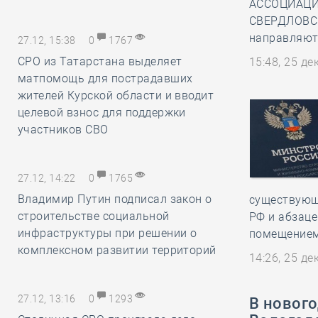
АССОЦИАЦИ
СВЕРДЛОВСК
направляют 
27.12, 15:38
0
1767
СРО из Татарстана выделяет
15:48, 25 д
матпомощь для пострадавших
жителей Курской области и вводит
целевой взнос для поддержки
участников СВО
27.12, 14:22
0
1765
Владимир Путин подписал закон о
существующ
строительстве социальной
РФ и абзац
инфраструктуры при решении о
помещением
комплексном развитии территорий
14:26, 25 д
27.12, 13:16
0
1293
В новог