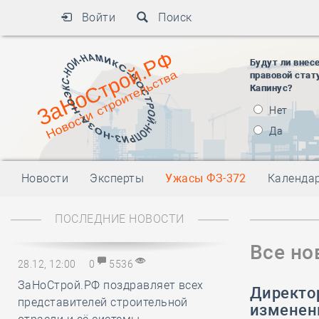
Войти
Поиск
Будут ли внес
правовой стат
Капинус?
Нет
Да
Новости
Эксперты
Ужасы ФЗ-372
Календа
ПОСЛЕДНИЕ НОВОСТИ
Все но
28.12, 12:00
0
5536
ЗаНоСтрой.РФ поздравляет всех
Директор
представителей строительной
изменен