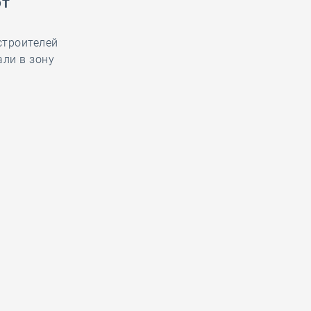
ют
строителей
али в зону