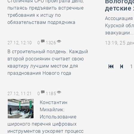
Вологод
Столичная СРО проиграла дело,
детские
пытаясь предъявить встречные
требования к истцу по
Ассоциация
обязательствам подрядчика
Курской обл
эвакуации...
13:19, 25 д
27.12, 12:10
0
1326
В строительный полдень. Каждый
второй россиянин считает свою
квартиру лучшим местом для
1
празднования Нового года
27.12, 11:21
0
1185
Константин
Михайлик:
Использование
широкого перечня цифровых
инструментов ускоряет процесс