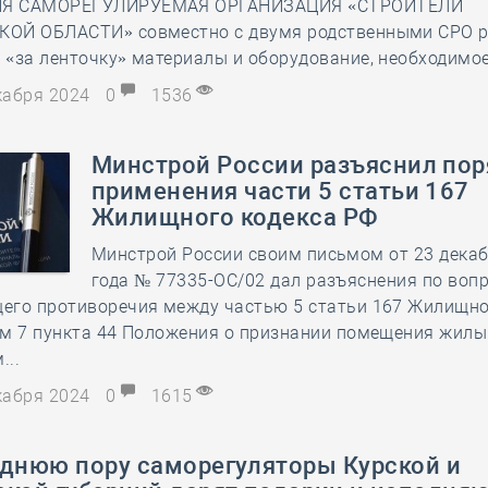
Я САМОРЕГУЛИРУЕМАЯ ОРГАНИЗАЦИЯ «СТРОИТЕЛИ
ОЙ ОБЛАСТИ» совместно с двумя родственными СРО р
«за ленточку» материалы и оборудование, необходимо
екабря 2024
0
1536
Минстрой России разъяснил по
применения части 5 статьи 167
Жилищного кодекса РФ
Минстрой России своим письмом от 23 декаб
года № 77335-ОС/02 дал разъяснения по воп
его противоречия между частью 5 статьи 167 Жилищно
ем 7 пункта 44 Положения о признании помещения жил
...
екабря 2024
0
1615
однюю пору саморегуляторы Курской и