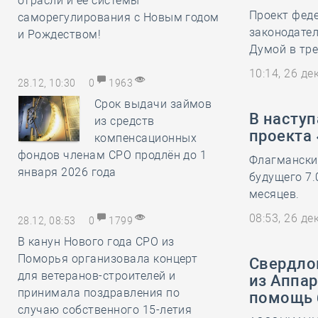
отрасли и её системы
Проект феде
саморегулирования с Новым годом
законодате
и Рождеством!
Думой в тре
10:14, 26 д
28.12, 10:30
0
1963
Срок выдачи займов
В насту
из средств
проекта
компенсационных
фондов членам СРО продлён до 1
Флагмански
января 2026 года
будущего 7.
месяцев.
08:53, 26 д
28.12, 08:53
0
1799
В канун Нового года СРО из
Поморья организовала концерт
Свердло
для ветеранов-строителей и
из Аппар
принимала поздравления по
помощь 
случаю собственного 15-летия