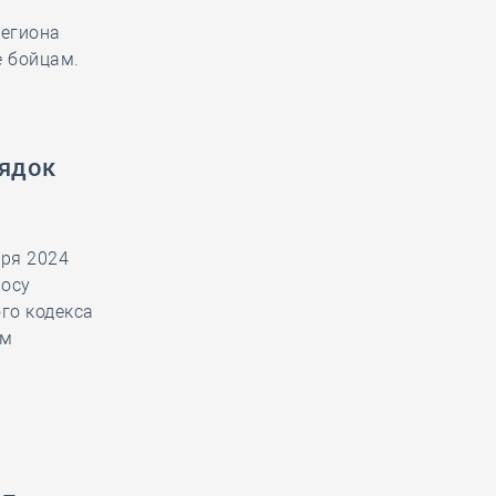
егиона
е бойцам.
рядок
ря 2024
росу
го кодекса
ым