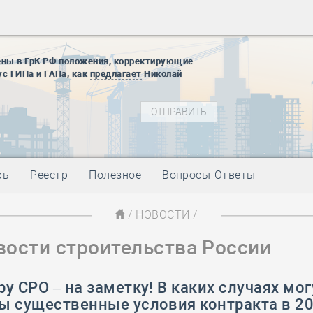
28 мая
-
Д
12 августа
22 августа
ены в ГрК РФ положения, корректирующие
01 сентябр
ус ГИПа и ГАПа, как
предлагает
Николай
10 ноября
27 января
блокады
01 мая
-
Д
09 мая
-
Д
28 мая
-
Д
рь
Реестр
Полезное
Вопросы-Ответы
12 августа
22 августа
/
НОВОСТИ
/
01 сентябр
вости строительства России
10 ноября
27 января
блокады
у СРО – на заметку! В каких случаях мог
01 мая
-
Д
ы существенные условия контракта в 20
09 мая
-
Д