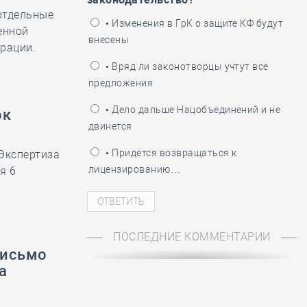
отдельные
ень пограничника
• Изменения в ГрК о защите КФ будут
енной
внесены
ерации.
• Вряд ли законотворцы учтут все
предложения
• Дело дальше Нацобъединений и не
ок
двинется
• Придётся возвращаться к
Экспертиза
лицензированию…
я 6
ПОСЛЕДНИЕ КОММЕНТАРИИ
письмо
а