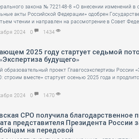
рального закона № 722148-8 «О внесении изменений в 
28 мая
-
Д
льные акты Российской Федерации» одобрен Государств
тьем чтении и направлен на рассмотрение в Совет Фед
екабря 2024
0
1434
пающем 2025 году стартует седьмой пот
 «Экспертиза будущего»
й образовательный проект Главгосэкспертизы России «
0: строим вместе» стартует осенью 2025 года и продлитс
екабря 2024
0
1470
вская СРО получила благодарственное 
ата представителя Президента России з
бойцам на передовой