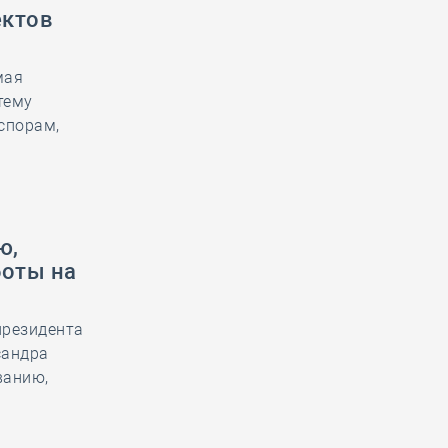
ектов
мая
тему
спорам,
ю,
боты на
президента
сандра
ванию,