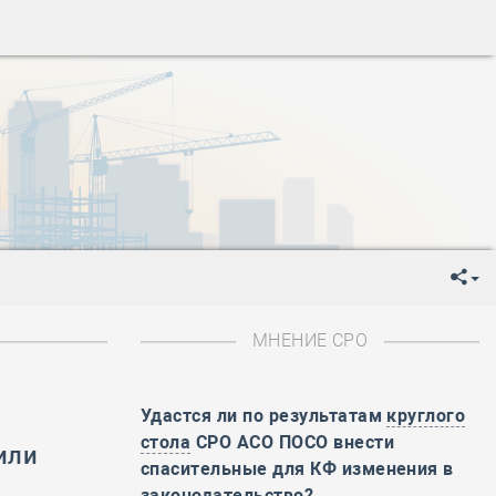
ень пограничника
-
День Строителя
-
День Государственного флага Российской Федерации
я
-
День знаний
-
День сотрудника органов внутренних дел РФ
-
День полного освобождения Ленинграда от фашистской
ень Весны и Труда
ень Победы!
ень пограничника
-
День Строителя
-
День Государственного флага Российской Федерации
МНЕНИЕ СРО
я
-
День знаний
-
День сотрудника органов внутренних дел РФ
-
День полного освобождения Ленинграда от фашистской
Удастся ли по результатам
круглого
стола
СРО АСО ПОСО внести
или
ень Весны и Труда
спасительные для КФ изменения в
ень Победы!
законодательство?