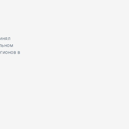
ринял
альном
егионов в