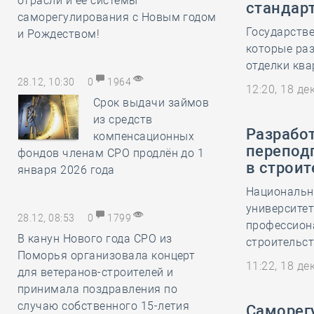
отрасли и её системы
стандар
саморегулирования с Новым годом
Государстве
и Рождеством!
которые ра
отделки ква
28.12, 10:30
0
1964
12:20, 18 д
Срок выдачи займов
из средств
Разрабо
компенсационных
перепод
фондов членам СРО продлён до 1
в строит
января 2026 года
Национальн
университет
28.12, 08:53
0
1799
профессион
В канун Нового года СРО из
строительст
Поморья организовала концерт
11:22, 18 д
для ветеранов-строителей и
принимала поздравления по
случаю собственного 15-летия
Саморег