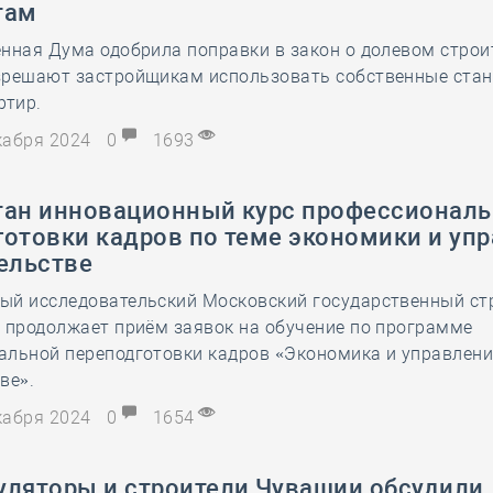
там
28 мая
-
Д
нная Дума одобрила поправки в закон о долевом строи
зрешают застройщикам использовать собственные ста
ртир.
екабря 2024
0
1693
тан инновационный курс профессионал
готовки кадров по теме экономики и уп
ельстве
ый исследовательский Московский государственный ст
 продолжает приём заявок на обучение по программе
альной переподготовки кадров «Экономика и управлени
ве».
екабря 2024
0
1654
уляторы и строители Чувашии обсудили