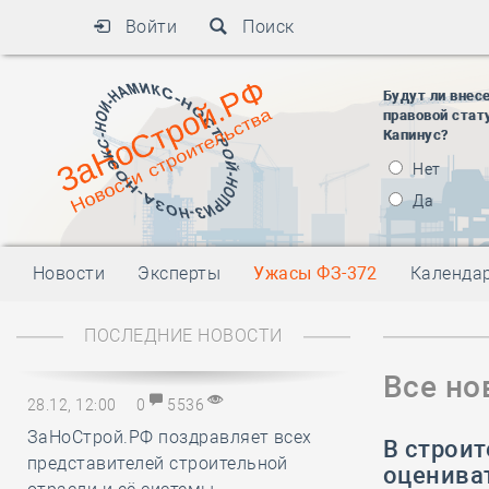
Войти
Поиск
Будут ли внес
правовой стат
Капинус?
Нет
Да
Новости
Эксперты
Ужасы ФЗ-372
Календа
ПОСЛЕДНИЕ НОВОСТИ
Все но
28.12, 12:00
0
5536
ЗаНоСтрой.РФ поздравляет всех
В строи
представителей строительной
оценива