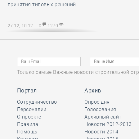
принятия типовых решений
27.12, 10:12
0
1270
Директору СРО – на заметку! В
наступающем 2025 году
упрощается порядок возмещения
расходов на охрану труда
Только самые Важные новости строительной отр
27.12, 08:51
0
1138
Марат Хуснуллин
Портал
Архив
отметил, что объём
Сотрудничество
Опрос дня
работ в
Персоналии
Голосования
строительстве вырос более, чем на
О проекте
Архивный сайт
32 процента с 2019 года
Правила
Новости 2012-2013
Помощь
Новости 2014
26.12, 15:46
0
1175