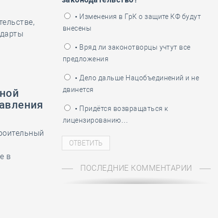
ень пограничника
• Изменения в ГрК о защите КФ будут
тельстве,
внесены
ндарты
• Вряд ли законотворцы учтут все
предложения
• Дело дальше Нацобъединений и не
двинется
ьной
равления
• Придётся возвращаться к
лицензированию…
роительный
е в
ПОСЛЕДНИЕ КОММЕНТАРИИ