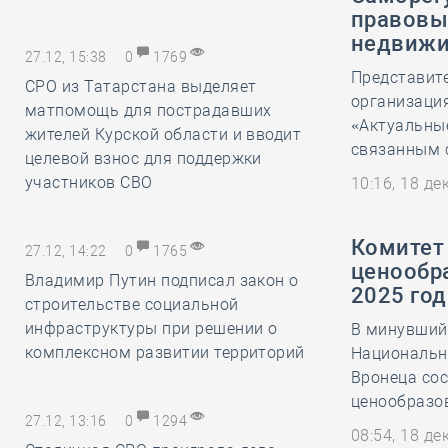
правовы
недвиж
27.12, 15:38
0
1769
Представит
СРО из Татарстана выделяет
организация
матпомощь для пострадавших
«Актуальны
жителей Курской области и вводит
связанным 
целевой взнос для поддержки
участников СВО
10:16, 18 д
Комитет
27.12, 14:22
0
1765
ценообр
Владимир Путин подписал закон о
2025 год
строительстве социальной
инфраструктуры при решении о
В минувший 
комплексном развитии территорий
Национальн
Вронеца сос
ценообразов
27.12, 13:16
0
1294
08:54, 18 д