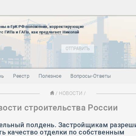
28 мая
-
Д
12 августа
22 августа
ены в ГрК РФ положения, корректирующие
01 сентябр
ус ГИПа и ГАПа, как
предлагает
Николай
10 ноября
27 января
блокады
01 мая
-
Д
09 мая
-
Д
28 мая
-
Д
рь
Реестр
Полезное
Вопросы-Ответы
12 августа
22 августа
/
НОВОСТИ
/
01 сентябр
вости строительства России
10 ноября
27 января
блокады
тельный полдень. Застройщикам разреш
01 мая
-
Д
ть качество отделки по собственным
09 мая
-
Д