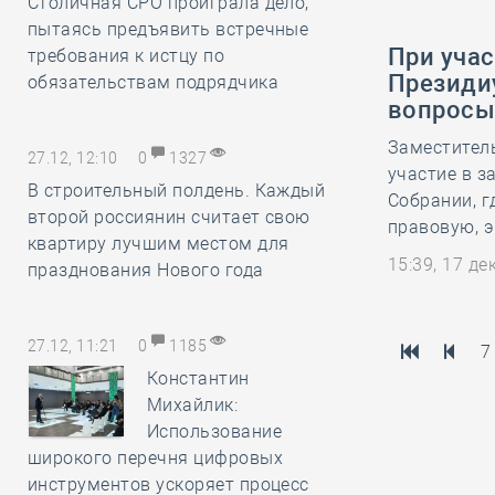
Столичная СРО проиграла дело,
пытаясь предъявить встречные
При учас
требования к истцу по
Президи
обязательствам подрядчика
вопросы
Заместител
27.12, 12:10
0
1327
участие в 
В строительный полдень. Каждый
Собрании, г
второй россиянин считает свою
правовую, 
квартиру лучшим местом для
15:39, 17 д
празднования Нового года
27.12, 11:21
0
1185
7
Константин
Михайлик:
Использование
широкого перечня цифровых
инструментов ускоряет процесс