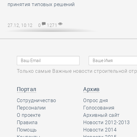
принятия типовых решений
27.12, 10:12
0
1271
Директору СРО – на заметку! В
наступающем 2025 году
упрощается порядок возмещения
расходов на охрану труда
Только самые Важные новости строительной отр
27.12, 08:51
0
1138
Марат Хуснуллин
Портал
Архив
отметил, что объём
Сотрудничество
Опрос дня
работ в
Персоналии
Голосования
строительстве вырос более, чем на
О проекте
Архивный сайт
32 процента с 2019 года
Правила
Новости 2012-2013
Помощь
Новости 2014
26.12, 15:46
0
1175