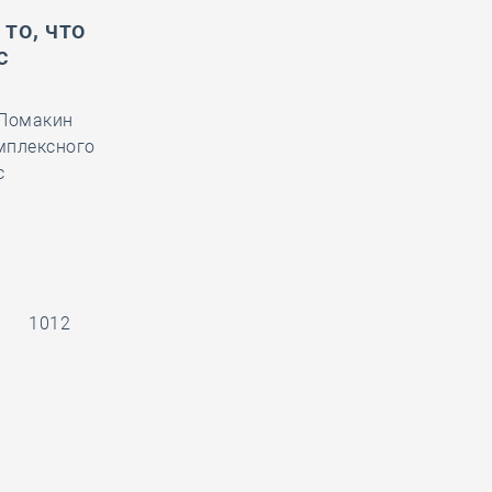
то, что
с
 Ломакин
мплексного
с
1
1012