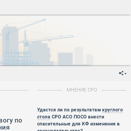
ень пограничника
-
День Строителя
-
День Государственного флага Российской Федерации
я
-
День знаний
-
День сотрудника органов внутренних дел РФ
-
День полного освобождения Ленинграда от фашистской
ень Весны и Труда
ень Победы!
ень пограничника
-
День Строителя
-
День Государственного флага Российской Федерации
МНЕНИЕ СРО
я
-
День знаний
-
День сотрудника органов внутренних дел РФ
-
День полного освобождения Ленинграда от фашистской
Удастся ли по результатам
круглого
стола
СРО АСО ПОСО внести
вогу по
ень Весны и Труда
спасительные для КФ изменения в
ния
ень Победы!
законодательство?