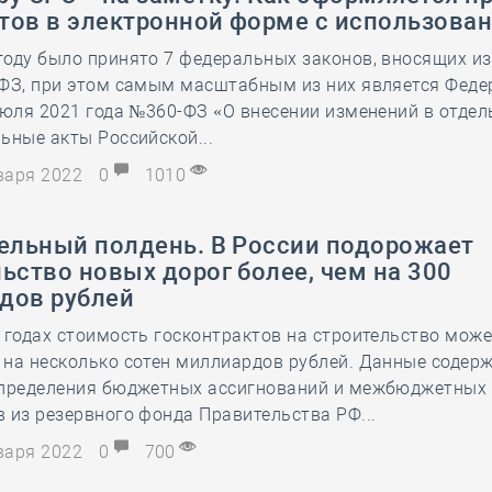
тов в электронной форме с использова
году было принято 7 федеральных законов, вносящих и
-ФЗ, при этом самым масштабным из них является Фед
июля 2021 года №360-ФЗ «О внесении изменений в отде
ьные акты Российской...
нваря 2022
0
1010
тельный полдень. В России подорожает
ьство новых дорог более, чем на 300
дов рублей
 годах стоимость госконтрактов на строительство мож
на несколько сотен миллиардов рублей. Данные содерж
спределения бюджетных ассигнований и межбюджетных
 из резервного фонда Правительства РФ...
нваря 2022
0
700