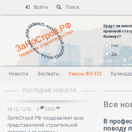
Войти
Поиск
Будут ли внес
правовой стат
Капинус?
Нет
Да
Новости
Эксперты
Ужасы ФЗ-372
Календа
ПОСЛЕДНИЕ НОВОСТИ
Все но
28.12, 12:00
0
5536
ЗаНоСтрой.РФ поздравляет всех
В профе
представителей строительной
поводу 