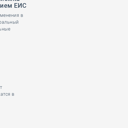
нием ЕИС
зменения в
еральный
льные
ет
атся в