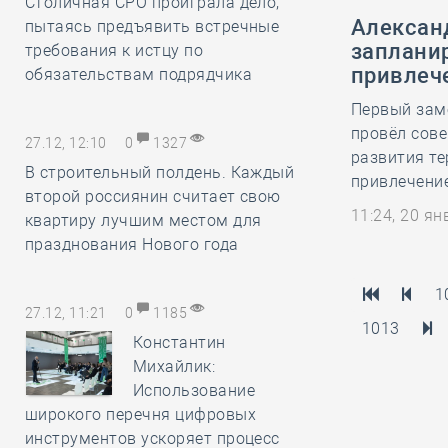
Столичная СРО проиграла дело,
Алексан
пытаясь предъявить встречные
запланир
требования к истцу по
привлеч
обязательствам подрядчика
Первый зам
провёл сове
27.12, 12:10
0
1327
развития те
В строительный полдень. Каждый
привлечени
второй россиянин считает свою
11:24, 20 я
квартиру лучшим местом для
празднования Нового года
1
27.12, 11:21
0
1185
1013
Константин
Михайлик:
Использование
широкого перечня цифровых
инструментов ускоряет процесс