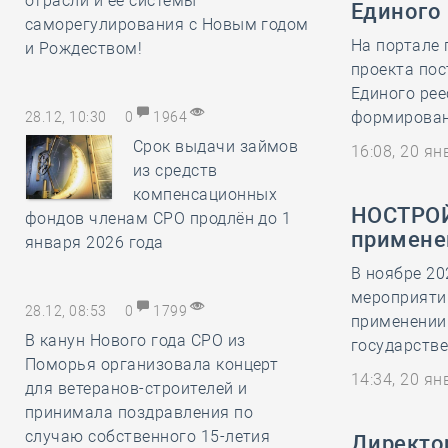
отрасли и её системы
Единого 
саморегулирования с Новым годом
На портале
и Рождеством!
проекта пос
Единого рее
формировани
28.12, 10:30
0
1964
Срок выдачи займов
16:08, 20 я
из средств
компенсационных
НОСТРОЙ
фондов членам СРО продлён до 1
примене
января 2026 года
В ноябре 20
мероприяти
28.12, 08:53
0
1799
применении
В канун Нового года СРО из
государстве
Поморья организовала концерт
14:34, 20 я
для ветеранов-строителей и
принимала поздравления по
случаю собственного 15-летия
Директор