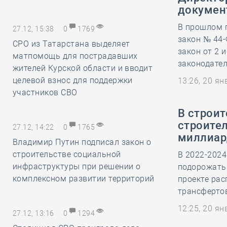
докумен
В прошлом 
27.12, 15:38
0
1769
закон № 44
СРО из Татарстана выделяет
закон от 2 
матпомощь для пострадавших
законодател
жителей Курской области и вводит
целевой взнос для поддержки
13:26, 20 я
участников СВО
В строи
строител
27.12, 14:22
0
1765
миллиар
Владимир Путин подписал закон о
строительстве социальной
В 2022-2024
инфраструктуры при решении о
подорожать 
комплексном развитии территорий
проекте ра
трансфертов
12:25, 20 я
27.12, 13:16
0
1294