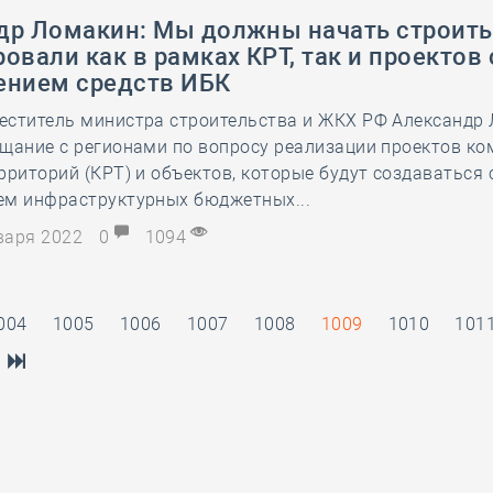
др Ломакин: Мы должны начать строить 
овали как в рамках КРТ, так и проектов 
ением средств ИБК
еститель министра строительства и ЖКХ РФ Александр
щание с регионами по вопросу реализации проектов ко
рриторий (КРТ) и объектов, которые будут создаваться 
ем инфраструктурных бюджетных...
нваря 2022
0
1094
004
1005
1006
1007
1008
1009
1010
101