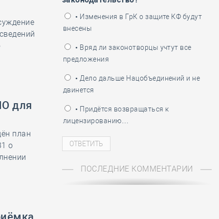
ень пограничника
• Изменения в ГрК о защите КФ будут
суждение
внесены
 сведений
о
• Вряд ли законотворцы учтут все
предложения
• Дело дальше Нацобъединений и не
двинется
ПО для
• Придётся возвращаться к
лицензированию…
дён план
1 о
лнении
ПОСЛЕДНИЕ КОММЕНТАРИИ
риёмка