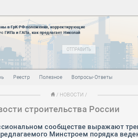
28 мая
-
Д
12 августа
22 августа
ены в ГрК РФ положения, корректирующие
01 сентябр
ус ГИПа и ГАПа, как
предлагает
Николай
10 ноября
27 января
блокады
01 мая
-
Д
09 мая
-
Д
28 мая
-
Д
рь
Реестр
Полезное
Вопросы-Ответы
12 августа
22 августа
/
НОВОСТИ
/
01 сентябр
вости строительства России
10 ноября
27 января
блокады
ссиональном сообществе выражают тре
01 мая
-
Д
предлагаемого Минстроем порядка веде
09 мая
-
Д