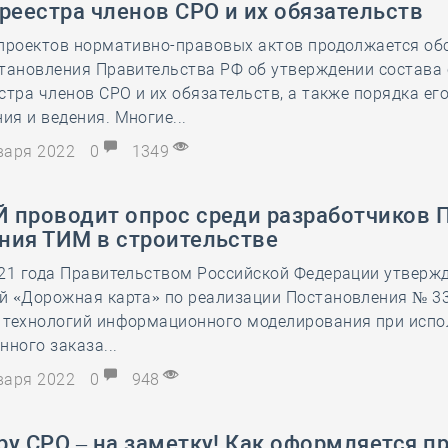
реестра членов СРО и их обязательств
28 мая
-
Д
 проектов нормативно-правовых актов продолжается об
тановления Правительства РФ об утверждении состава
стра членов СРО и их обязательств, а также порядка ег
я и ведения. Многие...
нваря 2022
0
1349
 проводит опрос среди разработчиков 
ния ТИМ в строительстве
21 года Правительством Российской Федерации утверж
й «Дорожная карта» по реализации Постановления № 33
 технологий информационного моделирования при испо
нного заказа...
нваря 2022
0
948
у СРО – на заметку! Как оформляется п