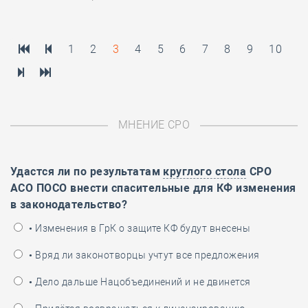
1
2
3
4
5
6
7
8
9
10
МНЕНИЕ СРО
Удастся ли по результатам
круглого стола
СРО
АСО ПОСО внести спасительные для КФ изменения
в законодательство?
• Изменения в ГрК о защите КФ будут внесены
• Вряд ли законотворцы учтут все предложения
• Дело дальше Нацобъединений и не двинется