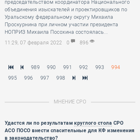
председательством координатора Национального
объединения изыскателей и проектировщиков по
Уральскому федеральному округу Михаила
Проскурнина при личном участии президента
НОПРИЗ Михаила Посохина состоялась...
11:29, 07 февраля 2022
0
896
989
990
991
992
993
994
995
996
997
998
МНЕНИЕ СРО
Удастся ли по результатам
круглого стола
СРО
АСО ПОСО внести спасительные для КФ изменения
в законодательство?