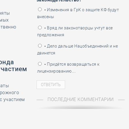
ень пограничника
• Изменения в ГрК о защите КФ будут
няты
внесены
емых
ственно
• Вряд ли законотворцы учтут все
предложения
• Дело дальше Нацобъединений и не
двинется
фонда
• Придётся возвращаться к
участием
лицензированию…
латы
орожного
с участием
ПОСЛЕДНИЕ КОММЕНТАРИИ