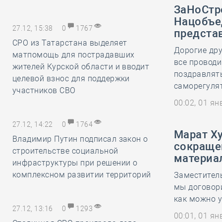
ЗаНоСтр
Нацобъе
27.12, 15:38
0
1767
предста
СРО из Татарстана выделяет
Дорогие дру
матпомощь для пострадавших
все проводи
жителей Курской области и вводит
поздравлять
целевой взнос для поддержки
саморегулят
участников СВО
00:02, 01 я
27.12, 14:22
0
1764
Марат Х
Владимир Путин подписал закон о
сокраще
строительстве социальной
материа
инфраструктуры при решении о
комплексном развитии территорий
Заместитель
мы договор
как можно 
27.12, 13:16
0
1293
00:01, 01 я