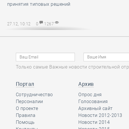
принятия типовых решений
27.12, 10:12
0
1267
Директору СРО – на заметку! В
наступающем 2025 году
упрощается порядок возмещения
расходов на охрану труда
Только самые Важные новости строительной отр
27.12, 08:51
0
1137
Марат Хуснуллин
Портал
Архив
отметил, что объём
Сотрудничество
Опрос дня
работ в
Персоналии
Голосования
строительстве вырос более, чем на
О проекте
Архивный сайт
32 процента с 2019 года
Правила
Новости 2012-2013
Помощь
Новости 2014
26.12, 15:46
0
1173