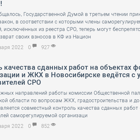
!
28 мая
-
Д
бщалось, Государственной Думой в третьем чтении при
закон, в соответствии с которыми члены саморегулиру
, исключённых из реестра СРО, теперь могут беспрепят
зврат своих взносов в КФ из Национ
нваря 2022
0
927
 качества сданных работ на объектах 
зации и ЖКХ в Новосибирске ведётся с 
вителей СРО
ажных направлений работы комиссии Общественной па
кой области по вопросам ЖКХ, градостроительства и д
вляется совместный контроль качества сданных работ 
елей саморегулируемой организаци
нваря 2022
0
852