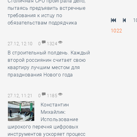
Столичная СРО проиграла дело,
пытаясь предъявить встречные
требования к истцу по
1
обязательствам подрядчика
1022
27.12, 12:10
0
1324
В строительный полдень. Каждый
второй россиянин считает свою
квартиру лучшим местом для
празднования Нового года
27.12, 11:21
0
1185
Константин
Михайлик:
Использование
широкого перечня цифровых
инструментов ускоряет процесс