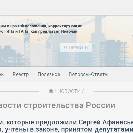
28 мая
-
Д
12 августа
22 августа
ены в ГрК РФ положения, корректирующие
01 сентябр
ус ГИПа и ГАПа, как
предлагает
Николай
10 ноября
27 января
блокады
01 мая
-
Д
09 мая
-
Д
28 мая
-
Д
рь
Реестр
Полезное
Вопросы-Ответы
12 августа
22 августа
/
НОВОСТИ
/
01 сентябр
вости строительства России
10 ноября
27 января
блокады
и, которые предложили Сергей Афанасье
01 мая
-
Д
, учтены в законе, принятом депутатам
09 мая
-
Д