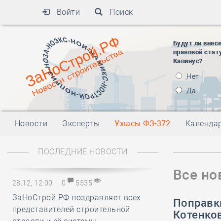
Войти
Поиск
Будут ли внес
правовой стат
Капинус?
Нет
Да
Новости
Эксперты
Ужасы ФЗ-372
Календа
ПОСЛЕДНИЕ НОВОСТИ
Все но
28.12, 12:00
0
5535
ЗаНоСтрой.РФ поздравляет всех
Поправк
представителей строительной
Котенков