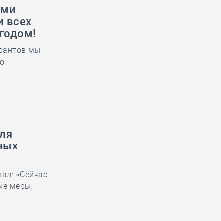
ами
и всех
годом!
урантов мы
то
для
ных
ал: «Сейчас
ые меры,