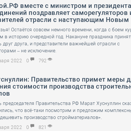
ой.РФ вместе с министром и президент
динений поздравляет саморегуляторов 
вителей отрасли с наступающим Новым 
зья! Остаётся совсем немного времени, когда с боем к
м в историю очередной год. Накануне праздника приня
 друг друга, и представители важнейшей отрасли с
орами – не исключение.
нваря 2022
0
792
уснуллин: Правительство примет меры 
ния стоимости производства строитель
лов
 председателя Правительства РФ Марат Хуснуллин сказ
ились, что всё-таки посмотрим и предложим комплексн
удешевить производство стройматериалов».
нваря 2022
0
821