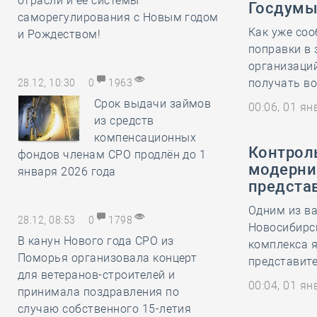
отрасли и её системы
Госдумы
саморегулирования с Новым годом
Как уже соо
и Рождеством!
поправки в 
организаций
получать во
28.12, 10:30
0
1963
Срок выдачи займов
00:06, 01 я
из средств
компенсационных
Контроль
фондов членам СРО продлён до 1
модерни
января 2026 года
предста
Одним из в
28.12, 08:53
0
1798
Новосибирс
В канун Нового года СРО из
комплекса я
Поморья организовала концерт
представит
для ветеранов-строителей и
00:04, 01 я
принимала поздравления по
случаю собственного 15-летия