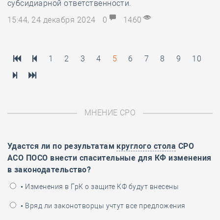
субсидиарной ответственности.
15:44, 24 декабря 2024
0
1460
1
2
3
4
5
6
7
8
9
10
МНЕНИЕ СРО
Удастся ли по результатам
круглого стола
СРО
АСО ПОСО внести спасительные для КФ изменения
в законодательство?
• Изменения в ГрК о защите КФ будут внесены
• Вряд ли законотворцы учтут все предложения