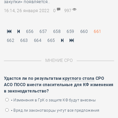
закупки» появляется..
16:14, 26 января 2022
0
997
656
657
658
659
660
661
662
663
664
665
МНЕНИЕ СРО
Удастся ли по результатам
круглого стола
СРО
АСО ПОСО внести спасительные для КФ изменения
в законодательство?
• Изменения в ГрК о защите КФ будут внесены
• Вряд ли законотворцы учтут все предложения