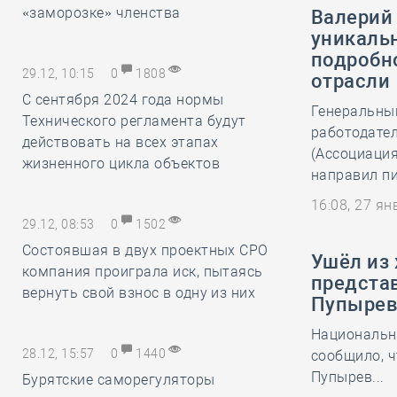
«заморозке» членства
Валерий
уникальн
подробн
29.12, 10:15
0
1808
отрасли
С сентября 2024 года нормы
Генеральны
Технического регламента будут
работодате
действовать на всех этапах
(Ассоциация
жизненного цикла объектов
направил пи
16:08, 27 я
29.12, 08:53
0
1502
Состоявшая в двух проектных СРО
Ушёл из
компания проиграла иск, пытаясь
предста
вернуть свой взнос в одну из них
Пупыре
Национальн
28.12, 15:57
0
1440
сообщило, ч
Пупырев...
Бурятские саморегуляторы