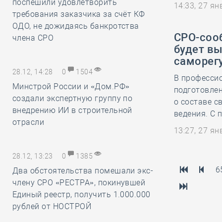
поспешили удовлетворить
14:33, 27 я
требования заказчика за счёт КФ
ОДО, не дожидаясь банкротства
СРО-сооб
члена СРО
будет в
саморег
28.12, 14:28
0
1504
В професси
Минстрой России и «Дом.РФ»
подготовле
создали экспертную группу по
о составе с
внедрению ИИ в строительной
ведения. С 
отрасли
13:27, 27 я
28.12, 13:23
0
1385
6
Два обстоятельства помешали экс-
члену СРО «РЕСТРА», покинувшей
Единый реестр, получить 1.000.000
рублей от НОСТРОЙ