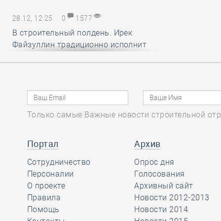
28.12, 12:25
0
1577
В строительный полдень. Ирек
Файзуллин традиционно исполнит
новогодние мечты маленьких
россиян
28.12, 11:24
0
1338
Только самые Важные новости строительной отр
Минстрой и Главгосэкпертиза
представили материалы по
вопросам применения механизма
Портал
Архив
компенсации удорожания цен на
Сотрудничество
Опрос дня
строительные ресурсы
Персоналии
Голосования
О проекте
Архивный сайт
Правила
Новости 2012-2013
28.12, 10:16
0
1741
Помощь
Новости 2014
СРО АСОНО избежала