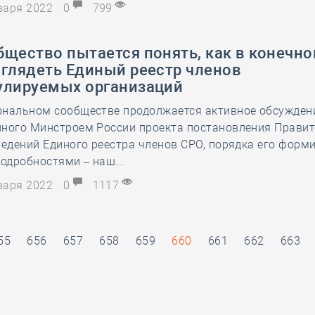
нваря 2022
0
799
щество пытается понять, как в конечно
ыглядеть Единый реестр членов
улируемых организаций
ональном сообществе продолжается активное обсужден
нного Минстроем России проекта постановления Прави
ведений Единого реестра членов СРО, порядка его форм
подробностями – наш...
нваря 2022
0
1117
55
656
657
658
659
660
661
662
663