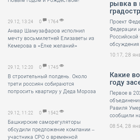
Новым годом и Рождеством!
рывка в 
градост
Проект Феде
29.12, 13:24
0
1764
Федерации и
Анвар Шамузафаров исполнил
Российской
мечту восьмилетней Елизаветы из
обсуждения 
Кемерова в «Ёлке желаний»
10:17, 28 я
29.12, 12:20
0
1745
Какие в
В строительный полдень. Около
году за
трети россиян собираются
попросить квартиру у Деда Мороза
Первое в 20
объединения
Равиля Умер
29.12, 11:22
0
1542
сообщили на
Башкирские саморегуляторы
08:54, 28 я
обсудили предложение компании –
участника СРО о временной