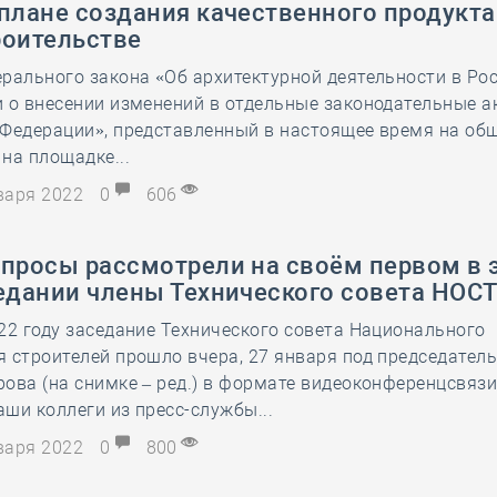
плане создания качественного продукта
28 мая
-
Д
роительстве
рального закона «Об архитектурной деятельности в Ро
 о внесении изменений в отдельные законодательные а
 Федерации», представленный в настоящее время на об
на площадке...
нваря 2022
0
606
опросы рассмотрели на своём первом в 
седании члены Технического совета НОС
22 году заседание Технического совета Национального
 строителей прошло вчера, 27 января под председател
ова (на снимке – ред.) в формате видеоконференцсвязи
ши коллеги из пресс-службы...
нваря 2022
0
800