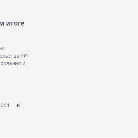
м итоге
ие
тельства РФ
ирования и
664