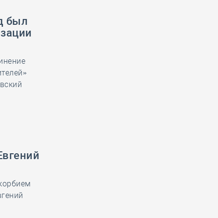
д был
изации
инение
ителей»
евский
Евгений
скорбием
вгений