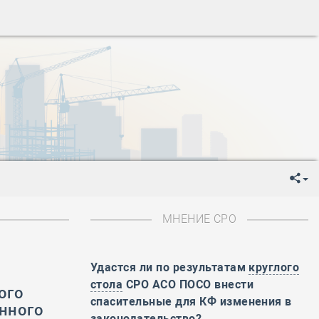
ень пограничника
-
День Строителя
-
День Государственного флага Российской Федерации
я
-
День знаний
-
День сотрудника органов внутренних дел РФ
-
День полного освобождения Ленинграда от фашистской
ень Весны и Труда
ень Победы!
ень пограничника
-
День Строителя
-
День Государственного флага Российской Федерации
МНЕНИЕ СРО
я
-
День знаний
-
День сотрудника органов внутренних дел РФ
-
День полного освобождения Ленинграда от фашистской
Удастся ли по результатам
круглого
стола
СРО АСО ПОСО внести
ого
ень Весны и Труда
спасительные для КФ изменения в
енного
ень Победы!
законодательство?