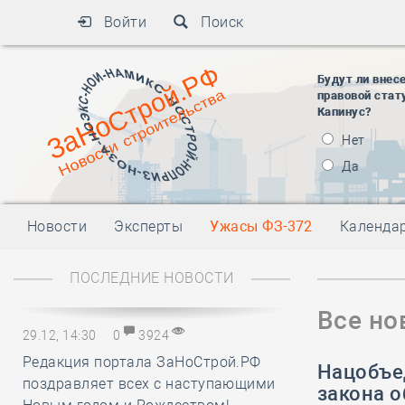
Войти
Поиск
Будут ли внес
правовой стат
Капинус?
Нет
Да
Новости
Эксперты
Ужасы ФЗ-372
Календа
ПОСЛЕДНИЕ НОВОСТИ
Все но
29.12, 14:30
0
3924
Редакция портала ЗаНоСтрой.РФ
Нацобъе
поздравляет всех с наступающими
закона о