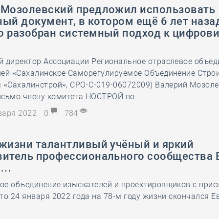
 Мозолевский предложил использовать
ый документ, в котором ещё 6 лет наза
о разобран системный подход к цифров
й директор Ассоциации Региональное отраслевое объед
лей «Сахалинское Саморегулируемое Объединение Стро
 «Сахалинстрой», СРО-С-019-06072009) Валерий Мозол
сьмо члену комитета НОСТРОЙ по...
нваря 2022
0
784
 жизни талантливый учёный и яркий
витель профессионального сообщества 
в…
ое объединение изыскателей и проектировщиков с при
то 24 января 2022 года на 78-м году жизни скончался Е