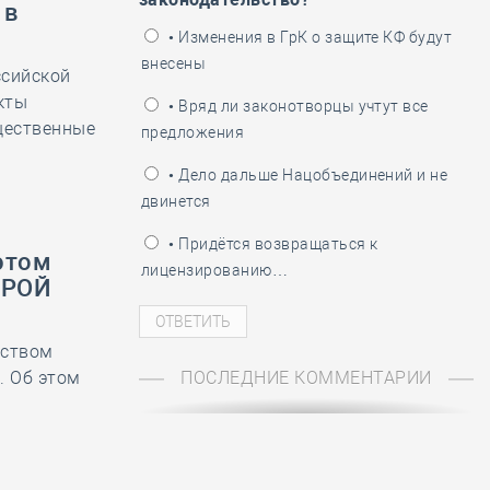
 в
ень пограничника
• Изменения в ГрК о защите КФ будут
внесены
ссийской
кты
• Вряд ли законотворцы учтут все
щественные
предложения
• Дело дальше Нацобъединений и не
двинется
• Придётся возвращаться к
этом
лицензированию…
ТРОЙ
ьством
. Об этом
ПОСЛЕДНИЕ КОММЕНТАРИИ