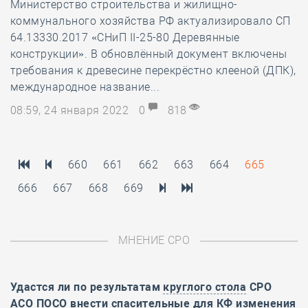
Министерство строительства и жилищно-
коммунального хозяйства РФ актуализировало СП
64.13330.2017 «СНиП II-25-80 Деревянные
конструкции». В обновлённый документ включены
требования к древесине перекрёстно клееной (ДПК),
международное название...
08:59, 24 января 2022
0
818
660
661
662
663
664
665
666
667
668
669
МНЕНИЕ СРО
Удастся ли по результатам
круглого стола
СРО
АСО ПОСО внести спасительные для КФ изменения