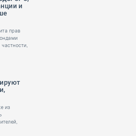
анции и
ше
ита прав
Фондами
 частности,
мируют
и,
е из
ь
ителей,