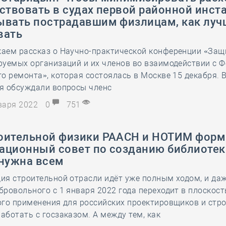
ствовать в судах первой районной инст
ывать пострадавшим физлицам, как луч
вать
аем рассказ о Научно-практической конференции «Защ
руемых организаций и их членов во взаимодействии с 
о ремонта», которая состоялась в Москве 15 декабря. В
я обсуждали вопросы членс
нваря 2022
0
751
оительной физики РААСН и НОТИМ фор
ационный совет по созданию библиотек
 нужна всем
я строительной отрасли идёт уже полным ходом, и даж
ровольного с 1 января 2022 года переходит в плоскост
го применения для российских проектировщиков и стро
ботать с госзаказом. А между тем, как