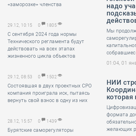
«заморозке» членства
надо уча
подсказ
действо
29.12, 10:15
0
1805
Мы продолж
С сентября 2024 года нормы
саморегули
Технического регламента будут
капитальног
действовать на всех этапах
собравшиес
жизненного цикла объектов
01:04, 01 я
29.12, 08:53
0
1502
НИИ стр
Состоявшая в двух проектных СРО
Координ
компания проиграла иск, пытаясь
которая
вернуть свой взнос в одну из них
Цифровизаци
формата доб
28.12, 15:57
0
1439
обязательно
желающих ра
Бурятские саморегуляторы