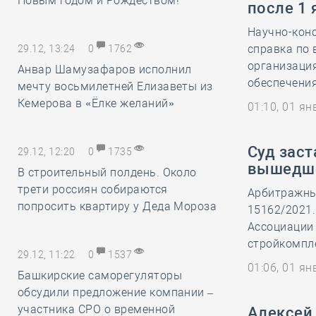
Новым годом и Рождеством!
после 1 
Научно-кон
справка по
29.12, 13:24
0
1762
организаци
Анвар Шамузафаров исполнил
обеспечения
мечту восьмилетней Елизаветы из
Кемерова в «Ёлке желаний»
01:10, 01 я
Суд заст
29.12, 12:20
0
1735
вышедше
В строительный полдень. Около
трети россиян собираются
Арбитражный
попросить квартиру у Деда Мороза
15162/2021
Ассоциации
стройкомпле
29.12, 11:22
0
1537
01:06, 01 я
Башкирские саморегуляторы
обсудили предложение компании –
участника СРО о временной
Алексей