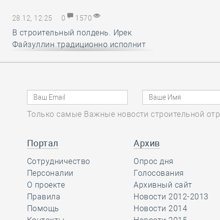
28.12, 12:25
0
1570
В строительный полдень. Ирек
Файзуллин традиционно исполнит
новогодние мечты маленьких
россиян
28.12, 11:24
0
1333
Только самые Важные новости строительной отр
Минстрой и Главгосэкпертиза
представили материалы по
вопросам применения механизма
Портал
Архив
компенсации удорожания цен на
Сотрудничество
Опрос дня
строительные ресурсы
Персоналии
Голосования
О проекте
Архивный сайт
Правила
Новости 2012-2013
28.12, 10:16
0
1736
Помощь
Новости 2014
СРО АСОНО избежала