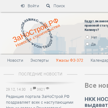
Войти
Поиск
Будут ли внес
правовой стат
Капинус?
Нет
Да
Новости
Эксперты
Ужасы ФЗ-372
Календа
ПОСЛЕДНИЕ НОВОСТИ
Все но
29.12, 14:30
0
3921
Редакция портала ЗаНоСтрой.РФ
​НКК НО
поздравляет всех с наступающими
выдават