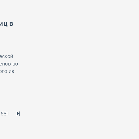
иц в
еской
енов во
ого из
681