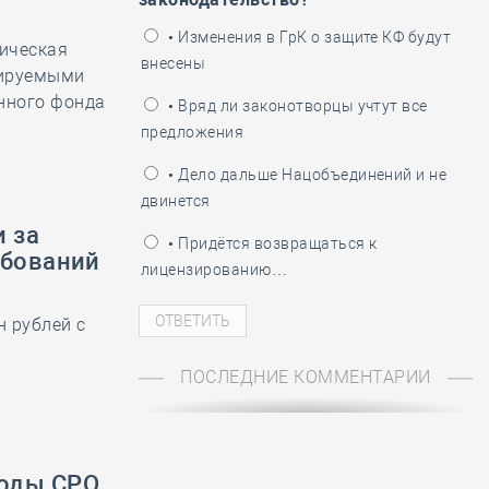
ень пограничника
• Изменения в ГрК о защите КФ будут
ическая
внесены
лируемыми
нного фонда
• Вряд ли законотворцы учтут все
предложения
• Дело дальше Нацобъединений и не
двинется
 за
• Придётся возвращаться к
ебований
лицензированию…
-
 рублей с
ПОСЛЕДНИЕ КОММЕНТАРИИ
оды СРО,