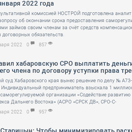
января 2022 года
28 мая
-
Д
сультативной комиссией НОСТРОЙ подготовлена аналит
 вопросу об окончании срока предоставления саморегу
ями займов своим членам за счёт средств компенсацио
 договорных обязательств.
нваря 2022
0
857
авил хабаровскую СРО выплатить деньги
го члена по договору уступки права тр
 суд Хабаровского края вынес решение по делу № А73
. Индивидуальный предприниматель взыскала 1 миллион
 саморегулируемой организации «Содействие развитию
кса Дальнего Востока» (АСРО «СРСК ДВ», СРО-С-
нваря 2022
0
957
 Старицын: Чтобы минимизировать расх