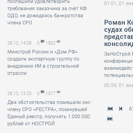
поспешили удовлетворить
01:01, 01 я
требования заказчика за счёт КФ
ОДО, не дожидаясь банкротства
Роман Ко
члена СРО
судах о
предста
консоли
28.12, 14:28
0
1502
Минстрой России и «Дом.РФ»
ЗаНоСтрой.
создали экспертную группу по
конференци
внедрению ИИ в строительной
взаимодейст
отрасли
потенциаль
00:59, 01 я
28.12, 13:23
0
1377
Два обстоятельства помешали экс-
6
члену СРО «РЕСТРА», покинувшей
Единый реестр, получить 1.000.000
рублей от НОСТРОЙ