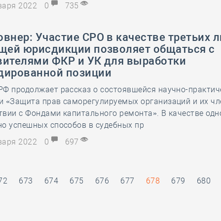
нваря 2022
0
735
внер: Участие СРО в качестве третьих л
бщей юрисдикции позволяет общаться с
вителями ФКР и УК для выработки
дированной позиции
РФ продолжает рассказ о состоявшейся научно-практич
и «Защита прав саморегулируемых организаций и их чл
вии с Фондами капитального ремонта». В качестве одн
но успешных способов в судебных пр
нваря 2022
0
697
72
673
674
675
676
677
678
679
680