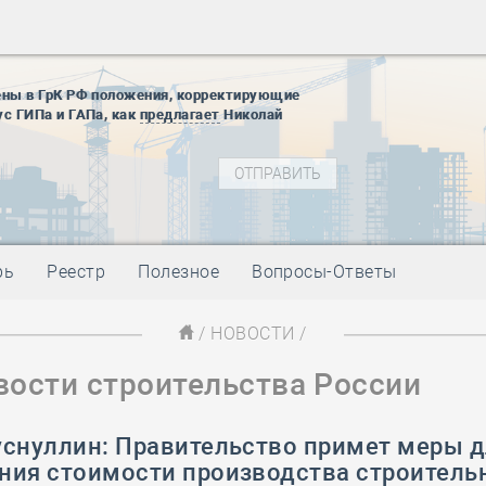
28 мая
-
Д
12 августа
22 августа
ены в ГрК РФ положения, корректирующие
01 сентябр
ус ГИПа и ГАПа, как
предлагает
Николай
10 ноября
27 января
блокады
01 мая
-
Д
09 мая
-
Д
28 мая
-
Д
рь
Реестр
Полезное
Вопросы-Ответы
12 августа
22 августа
/
НОВОСТИ
/
01 сентябр
вости строительства России
10 ноября
27 января
блокады
уснуллин: Правительство примет меры 
01 мая
-
Д
ния стоимости производства строитель
09 мая
-
Д