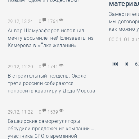
Новым годом и Рождеством!
материа
Заместитель
мы договор
29.12, 13:24
0
1764
как можно 
Анвар Шамузафаров исполнил
мечту восьмилетней Елизаветы из
00:01, 01 я
Кемерова в «Ёлке желаний»
6
29.12, 12:20
0
1741
В строительный полдень. Около
трети россиян собираются
попросить квартиру у Деда Мороза
29.12, 11:22
0
1539
Башкирские саморегуляторы
обсудили предложение компании –
участника СРО о временной