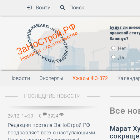
Войти
Поиск
Будут ли внес
правовой стат
Капинус?
Нет
Да
Новости
Эксперты
Ужасы ФЗ-372
Календа
ПОСЛЕДНИЕ НОВОСТИ
Все но
29.12, 14:30
0
3924
Редакция портала ЗаНоСтрой.РФ
Марат Х
поздравляет всех с наступающими
сокраще