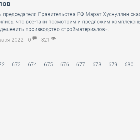
лов
28 мая
-
Д
 председателя Правительства РФ Марат Хуснуллин сказ
ились, что всё-таки посмотрим и предложим комплексн
удешевить производство стройматериалов».
нваря 2022
0
821
72
673
674
675
676
677
678
679
680