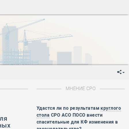
ень пограничника
-
День Строителя
-
День Государственного флага Российской Федерации
я
-
День знаний
-
День сотрудника органов внутренних дел РФ
-
День полного освобождения Ленинграда от фашистской
ень Весны и Труда
ень Победы!
ень пограничника
-
День Строителя
-
День Государственного флага Российской Федерации
МНЕНИЕ СРО
я
-
День знаний
-
День сотрудника органов внутренних дел РФ
Удастся ли по результатам
круглого
-
День полного освобождения Ленинграда от фашистской
стола
СРО АСО ПОСО внести
для
ень Весны и Труда
спасительные для КФ изменения в
ных
ень Победы!
законодательство?