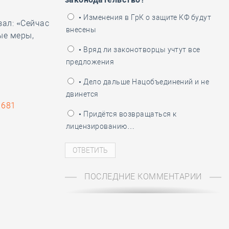
ень пограничника
• Изменения в ГрК о защите КФ будут
ал: «Сейчас
внесены
ые меры,
• Вряд ли законотворцы учтут все
предложения
• Дело дальше Нацобъединений и не
двинется
681
• Придётся возвращаться к
лицензированию…
ПОСЛЕДНИЕ КОММЕНТАРИИ