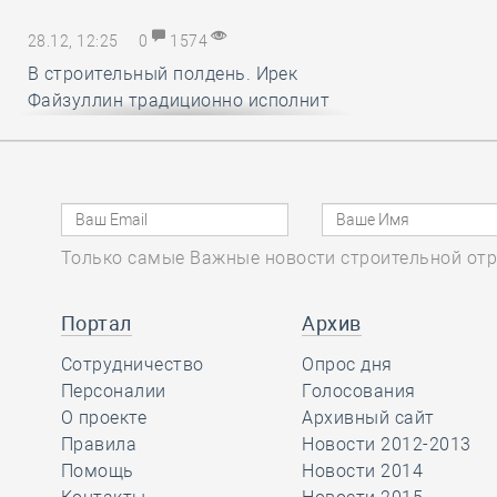
28.12, 12:25
0
1574
В строительный полдень. Ирек
Файзуллин традиционно исполнит
новогодние мечты маленьких
россиян
28.12, 11:24
0
1336
Только самые Важные новости строительной отр
Минстрой и Главгосэкпертиза
представили материалы по
вопросам применения механизма
Портал
Архив
компенсации удорожания цен на
Сотрудничество
Опрос дня
строительные ресурсы
Персоналии
Голосования
О проекте
Архивный сайт
Правила
Новости 2012-2013
28.12, 10:16
0
1736
Помощь
Новости 2014
СРО АСОНО избежала