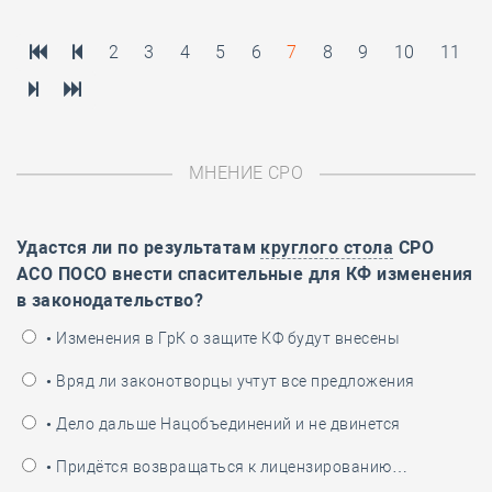
2
3
4
5
6
7
8
9
10
11
МНЕНИЕ СРО
Удастся ли по результатам
круглого стола
СРО
АСО ПОСО внести спасительные для КФ изменения
в законодательство?
• Изменения в ГрК о защите КФ будут внесены
• Вряд ли законотворцы учтут все предложения
• Дело дальше Нацобъединений и не двинется
• Придётся возвращаться к лицензированию…