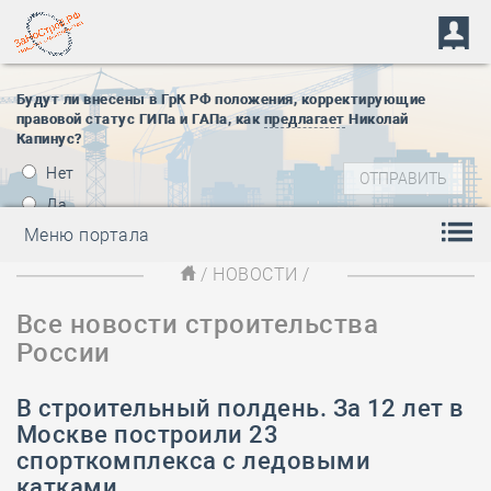
Будут ли внесены в ГрК РФ положения, корректирующие
правовой статус ГИПа и ГАПа, как
предлагает
Николай
Капинус?
Нет
Да
Меню портала
/
НОВОСТИ
/
Все новости строительства
России
В строительный полдень. За 12 лет в
Москве построили 23
спорткомплекса с ледовыми
катками