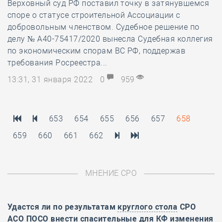
Верховный суд РФ поставил точку в затянувшемся
споре о статусе строительной Ассоциации с
добровольным членством. Судебное решение по
делу № А40-75417/2020 вынесла Судебная коллегия
по экономическим спорам ВС РФ, поддержав
требования Росреестра...
13:31, 31 января 2022
0
959
653
654
655
656
657
658
659
660
661
662
МНЕНИЕ СРО
Удастся ли по результатам
круглого стола
СРО
АСО ПОСО внести спасительные для КФ изменения