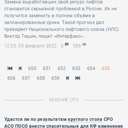
Замена выработавших свой ресурс лифтов
становится серьезной проблемой в России. Их не
получится заменить в полном объёме в
запланированные сроки. Такой прогноз дал
президент Национального лифтового союза (НЛС)
Виктор Тишин, пишет «Интерфакс»...
12:25, 03 февраля 2022
0
596
650
651
652
653
654
655
656
657
658
659
МНЕНИЕ СРО
Удастся ли по результатам
круглого стола
СРО
АСО ПОСО внести спасительные для КФ изменения