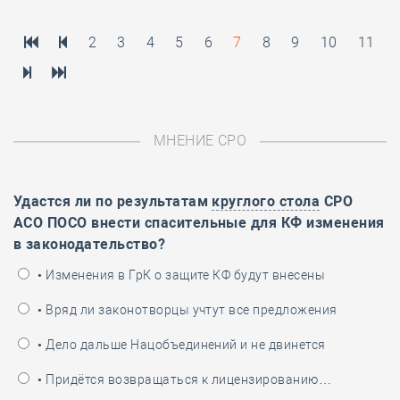
2
3
4
5
6
7
8
9
10
11
МНЕНИЕ СРО
Удастся ли по результатам
круглого стола
СРО
АСО ПОСО внести спасительные для КФ изменения
в законодательство?
• Изменения в ГрК о защите КФ будут внесены
• Вряд ли законотворцы учтут все предложения
• Дело дальше Нацобъединений и не двинется
• Придётся возвращаться к лицензированию…