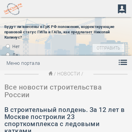
Будут ли внесены в ГрК РФ положения, корректирующие
правовой статус ГИПа и ГАПа, как
предлагает
Николай
Капинус?
Нет
Да
Меню портала
/
НОВОСТИ
/
Все новости строительства
России
В строительный полдень. За 12 лет в
Москве построили 23
спорткомплекса с ледовыми
катками