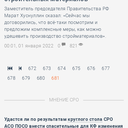
Заместитель председателя Правительства РФ
Марат Хуснуллин сказал: «Сейчас мы
договорились, что всё-таки посмотрим и
предложим комплексные меры, как можно
удешевить производство стройматериалов».
00:01, 01 января 2022
0
821
672
673
674
675
676
677
678
679
680
681
МНЕНИЕ СРО
Удастся ли по результатам
круглого стола
СРО
АСО ПОСО внести спасительные для КФ изменения