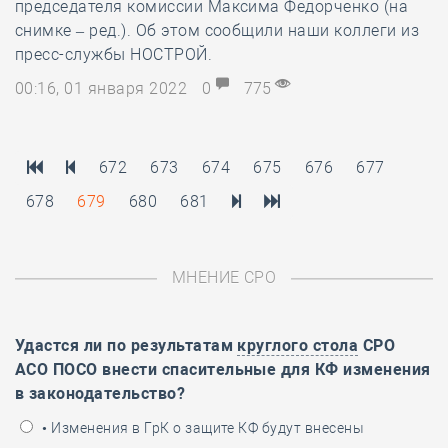
председателя комиссии Максима Федорченко (на
снимке – ред.). Об этом сообщили наши коллеги из
пресс-службы НОСТРОЙ.
00:16, 01 января 2022
0
775
672
673
674
675
676
677
678
679
680
681
МНЕНИЕ СРО
Удастся ли по результатам
круглого стола
СРО
АСО ПОСО внести спасительные для КФ изменения
в законодательство?
• Изменения в ГрК о защите КФ будут внесены