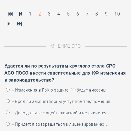
1
2
3
4
5
6
7
8
9
10
МНЕНИЕ СРО
Удастся ли по результатам
круглого стола
СРО
АСО ПОСО внести спасительные для КФ изменения
в законодательство?
• Изменения в ГрК о защите КФ будут внесены
• Вряд ли законотворцы учтут все предложения
• Дело дальше Нацобъединений и не двинется
• Придётся возвращаться к лицензированию…