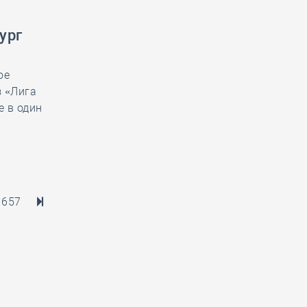
ург
ое
з «Лига
е в один
657