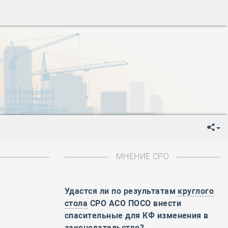
ень пограничника
-
День Строителя
-
День Государственного флага Российской Федерации
я
-
День знаний
-
День сотрудника органов внутренних дел РФ
-
День полного освобождения Ленинграда от фашистской
ень Весны и Труда
ень Победы!
ень пограничника
-
День Строителя
-
День Государственного флага Российской Федерации
МНЕНИЕ СРО
я
-
День знаний
-
День сотрудника органов внутренних дел РФ
-
День полного освобождения Ленинграда от фашистской
Удастся ли по результатам
круглого
стола
СРО АСО ПОСО внести
ень Весны и Труда
спасительные для КФ изменения в
ень Победы!
законодательство?