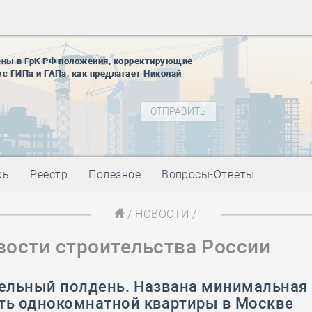
28 мая
-
Д
12 августа
22 августа
ены в ГрК РФ положения, корректирующие
01 сентябр
ус ГИПа и ГАПа, как
предлагает
Николай
10 ноября
27 января
блокады
01 мая
-
Д
09 мая
-
Д
28 мая
-
Д
рь
Реестр
Полезное
Вопросы-Ответы
12 августа
22 августа
/
НОВОСТИ
/
01 сентябр
вости строительства России
10 ноября
27 января
блокады
тельный полдень. Названа минимальная
01 мая
-
Д
ть однокомнатной квартиры в Москве
09 мая
-
Д