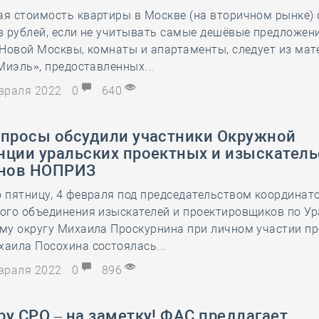
я стоимость квартиры в Москве (на вторичном рынке) 
28 мая
-
Д
 рублей, если не учитывать самые дешёвые предложен
Новой Москвы, комнаты и апартаменты, следует из мат
Миэль», предоставленных...
евраля 2022
0
640
опросы обсудили участники Окружной
нции уральских проектных и изыскатель
енов НОПРИЗ
 пятницу, 4 февраля под председательством координат
ого объединения изыскателей и проектировщиков по У
му округу Михаила Проскурнина при личном участии пр
аила Посохина состоялась...
евраля 2022
0
896
у СРО – на заметку! ФАС предлагает