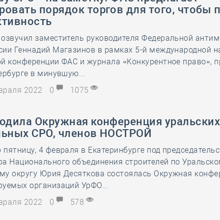
овать порядок торгов для того, чтобы 
ктивность
 озвучил заместитель руководителя Федеральной анти
сии Геннадий Магазинов в рамках 5-й международной н
ой конференции ФАС и журнала «Конкурентное право», 
ербурге в минувшую...
евраля 2022
0
1075
ходила Окружная конференция уральски
льных СРО, членов НОСТРОЙ
пятницу, 4 февраля в Екатеринбурге под председатель
ра Национального объединения строителей по Уральск
му округу Юрия Десяткова состоялась Окружная конфе
руемых организаций УрФО...
евраля 2022
0
578