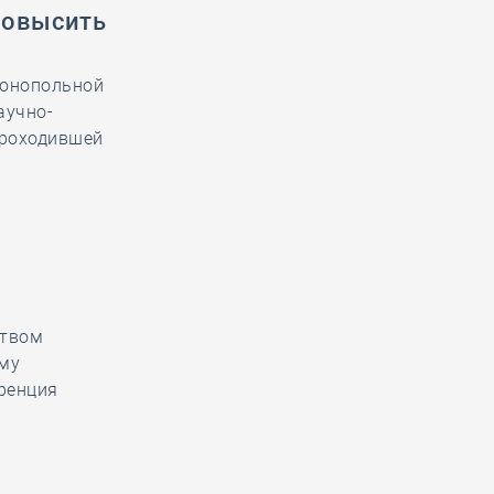
повысить
монопольной
аучно-
проходившей
х
ством
ому
ренция