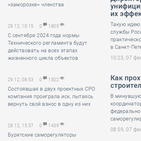
«заморозке» членства
унифицир
их эффе
Такую идею
29.12, 10:15
0
1805
службы Рос
С сентября 2024 года нормы
практическ
Технического регламента будут
в Санкт-Пет
действовать на всех этапах
10:23, 07 ф
жизненного цикла объектов
Как про
29.12, 08:53
0
1502
строите
Состоявшая в двух проектных СРО
В минувшую 
компания проиграла иск, пытаясь
координато
вернуть свой взнос в одну из них
федерально
саморегули
28.12, 15:57
0
1439
08:59, 07 ф
Бурятские саморегуляторы