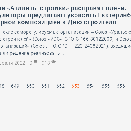
е «Атланты стройки» расправят плечи.
уляторы предлагают украсить Екатеринб
урной композицией к Дню строителя
ргские саморегулируемые организации – Союз «Уральск
 строителей» (Союз «УОС», СРО-С-166-30122009) и Сою
рганизаций» (Союз ЛПО, СРО-П-220-24082021), входящи
няли решение реализовать...
евраля 2022
0
913
48
649
650
651
652
653
654
655
656