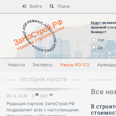
Войти
Поиск
Будут ли внес
правовой стат
Капинус?
Нет
Да
Новости
Эксперты
Ужасы ФЗ-372
Календа
ПОСЛЕДНИЕ НОВОСТИ
Все но
29.12, 14:30
0
3921
Редакция портала ЗаНоСтрой.РФ
В строи
поздравляет всех с наступающими
стоимос