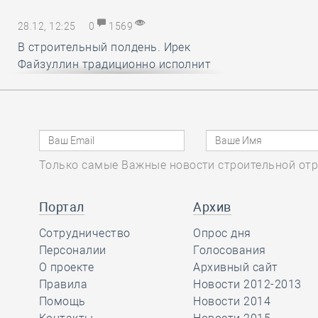
28.12, 12:25
0
1569
В строительный полдень. Ирек
Файзуллин традиционно исполнит
новогодние мечты маленьких
россиян
28.12, 11:24
0
1332
Только самые Важные новости строительной отр
Минстрой и Главгосэкпертиза
представили материалы по
вопросам применения механизма
Портал
Архив
компенсации удорожания цен на
Сотрудничество
Опрос дня
строительные ресурсы
Персоналии
Голосования
О проекте
Архивный сайт
Правила
Новости 2012-2013
28.12, 10:16
0
1736
Помощь
Новости 2014
СРО АСОНО избежала