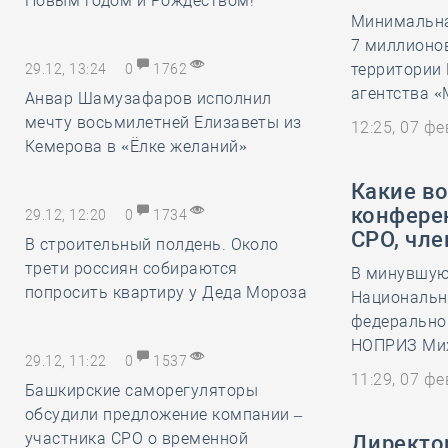
Новым годом и Рождеством!
Минимальна
7 миллионов
территории 
29.12, 13:24
0
1762
агентства «
Анвар Шамузафаров исполнил
мечту восьмилетней Елизаветы из
12:25, 07 ф
Кемерова в «Ёлке желаний»
Какие в
конфере
29.12, 12:20
0
1734
СРО, чл
В строительный полдень. Около
трети россиян собираются
​В минувшую
попросить квартиру у Деда Мороза
Национальн
федерально
НОПРИЗ Мих
29.12, 11:22
0
1537
11:29, 07 ф
Башкирские саморегуляторы
обсудили предложение компании –
участника СРО о временной
Директор