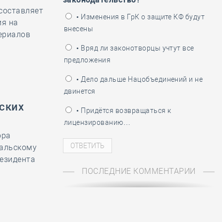
составляет
ень пограничника
• Изменения в ГрК о защите КФ будут
ия на
внесены
ериалов
• Вряд ли законотворцы учтут все
предложения
• Дело дальше Нацобъединений и не
двинется
ских
• Придётся возвращаться к
лицензированию…
ора
ральскому
езидента
ПОСЛЕДНИЕ КОММЕНТАРИИ