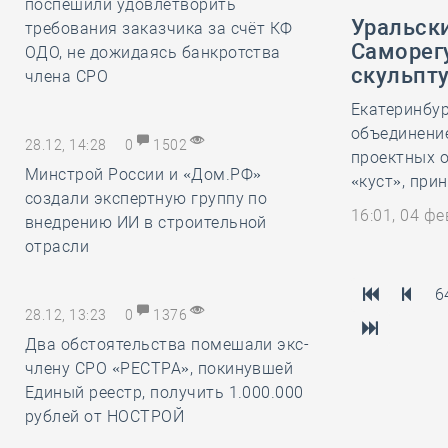
поспешили удовлетворить
Уральски
требования заказчика за счёт КФ
Саморег
ОДО, не дожидаясь банкротства
скульпт
члена СРО
Екатеринбу
объединение
28.12, 14:28
0
1502
проектных о
Минстрой России и «Дом.РФ»
«куст», при
создали экспертную группу по
16:01, 04 ф
внедрению ИИ в строительной
отрасли
6
28.12, 13:23
0
1376
Два обстоятельства помешали экс-
члену СРО «РЕСТРА», покинувшей
Единый реестр, получить 1.000.000
рублей от НОСТРОЙ