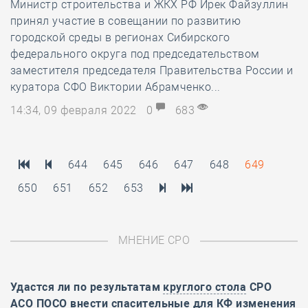
Министр строительства и ЖКХ РФ Ирек Файзуллин
принял участие в совещании по развитию
городской среды в регионах Сибирского
федерального округа под председательством
заместителя председателя Правительства России и
куратора СФО Виктории Абрамченко...
14:34, 09 февраля 2022
0
683
644
645
646
647
648
649
650
651
652
653
МНЕНИЕ СРО
Удастся ли по результатам
круглого стола
СРО
АСО ПОСО внести спасительные для КФ изменения