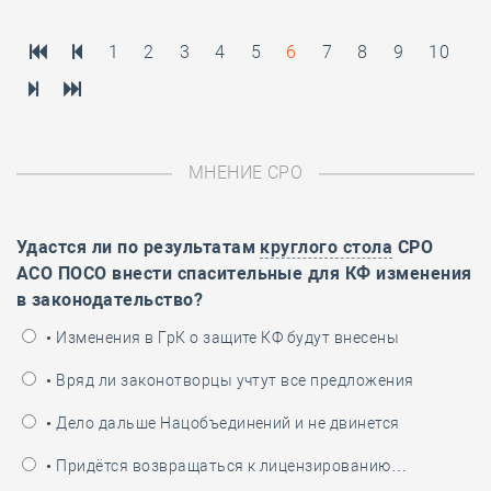
1
2
3
4
5
6
7
8
9
10
МНЕНИЕ СРО
Удастся ли по результатам
круглого стола
СРО
АСО ПОСО внести спасительные для КФ изменения
в законодательство?
• Изменения в ГрК о защите КФ будут внесены
• Вряд ли законотворцы учтут все предложения
• Дело дальше Нацобъединений и не двинется
• Придётся возвращаться к лицензированию…