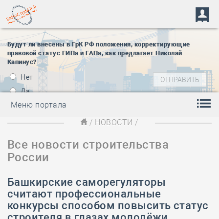
Будут ли внесены в ГрК РФ положения, корректирующие
правовой статус ГИПа и ГАПа, как
предлагает
Николай
Капинус?
Нет
Да
Меню портала
/
НОВОСТИ
/
Все новости строительства
России
Башкирские саморегуляторы
считают профессиональные
конкурсы способом повысить статус
строителя в глазах молодёжи