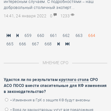
интересным случаем. С подробностями – наш
добровольный столичный эксперт...
14:41, 24 января 2022
0
1233
659
660
661
662
663
664
665
666
667
668
МНЕНИЕ СРО
Удастся ли по результатам
круглого стола
СРО
АСО ПОСО внести спасительные для КФ изменения
в законодательство?
• Изменения в ГрК о защите КФ будут внесены
• Вряд ли законотворцы учтут все предложения