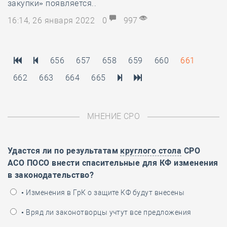
закупки» появляется..
16:14, 26 января 2022
0
997
656
657
658
659
660
661
662
663
664
665
МНЕНИЕ СРО
Удастся ли по результатам
круглого стола
СРО
АСО ПОСО внести спасительные для КФ изменения
в законодательство?
• Изменения в ГрК о защите КФ будут внесены
• Вряд ли законотворцы учтут все предложения