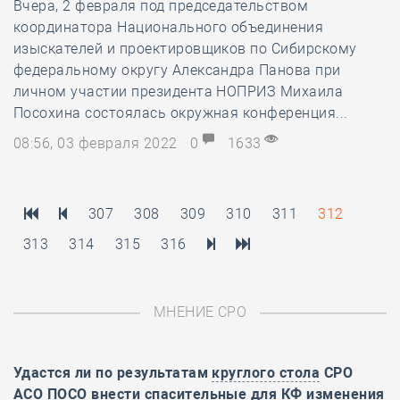
​Вчера, 2 февраля под председательством
координатора Национального объединения
изыскателей и проектировщиков по Сибирскому
федеральному округу Александра Панова при
личном участии президента НОПРИЗ Михаила
Посохина состоялась окружная конференция...
08:56, 03 февраля 2022
0
1633
307
308
309
310
311
312
313
314
315
316
МНЕНИЕ СРО
Удастся ли по результатам
круглого стола
СРО
АСО ПОСО внести спасительные для КФ изменения