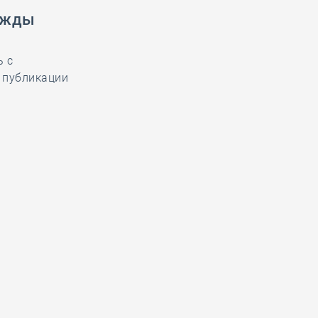
ужды
ь с
 публикации