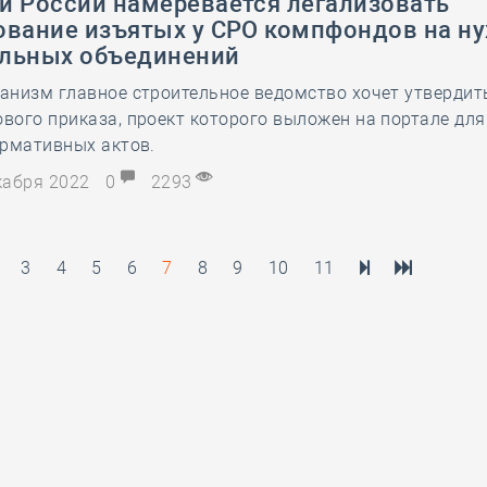
й России намеревается легализовать
ование изъятых у СРО компфондов на н
льных объединений
низм главное строительное ведомство хочет утвердит
ого приказа, проект которого выложен на портале для
ормативных актов.
екабря 2022
0
2293
3
4
5
6
7
8
9
10
11