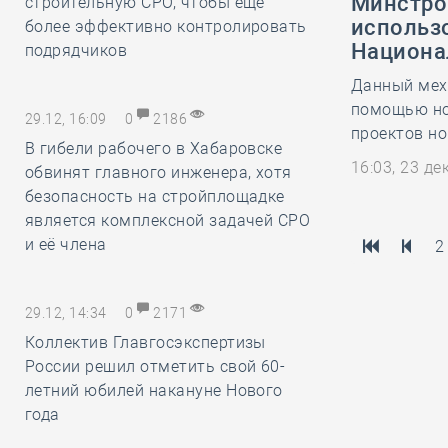
Минстро
строительную СРО, чтобы ещё
использ
более эффективно контролировать
Национа
подрядчиков
Данный меха
помощью нов
29.12, 16:09
0
2186
проектов н
В гибели рабочего в Хабаровске
16:03, 23 д
обвинят главного инженера, хотя
безопасность на стройплощадке
является комплексной задачей СРО
и её члена
2
29.12, 14:34
0
2171
Коллектив Главгосэкспертизы
России решил отметить свой 60-
летний юбилей накануне Нового
года