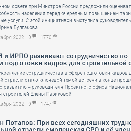
нном совете при Минстрое России предложили оценива
28 мая
-
Д
собность населения перед очередным повышением тар
ые услуги. С этой инициативой выступила руководител
Ирина Булгакова.
екабря 2022
0
1770
 и ИРПО развивают сотрудничество по
м подготовки кадров для строительной 
укрепление сотрудничества в сфере подготовки кадров 
й отрасли стало ключевой темой встречи в конце прош
по развитию – руководителя Проектного офиса Национа
я строителей Елены Париковой
екабря 2022
0
1747
н Потапов: При всех сегодняшних трудн
ьной отрасли смоленская СРО и её член