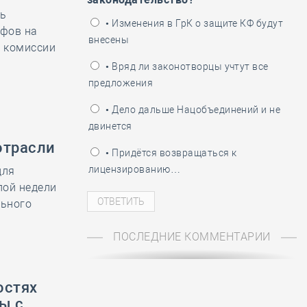
ть
ень пограничника
• Изменения в ГрК о защите КФ будут
ифов на
внесены
ь комиссии
• Вряд ли законотворцы учтут все
предложения
• Дело дальше Нацобъединений и не
двинется
отрасли
• Придётся возвращаться к
лицензированию…
для
лой недели
льного
ПОСЛЕДНИЕ КОММЕНТАРИИ
остях
ы с