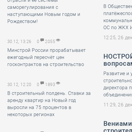
отрасли и её системы
В Обществе
саморегулирования с
платёжеспо
наступающими Новым годом и
коммунальн
Рождеством!
ОС по ЖКХ 
12:25, 26 д
30.12, 13:26
0
2055
Минстрой России прорабатывает
НОСТРОЙ
ежегодный пересчёт цен
вопроса
госконтрактов на строительство
Развитие и 
строительно
30.12, 12:20
0
1893
директора 
В строительный полдень. Ставки за
объединени
аренду квартир на Новый год
11:29, 26 д
выросли на 75 процентов в
некоторых регионах
Вениами
строител