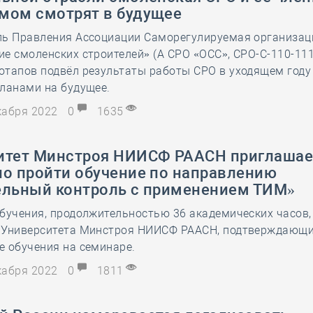
мом смотрят в будущее
ль Правления Ассоциации Саморегулируемая организац
е смоленских строителей» (А СРО «ОСС», СРО-С-110-11
отапов подвёл результаты работы СРО в уходящем году
ланами на будущее.
екабря 2022
0
1635
итет Минстроя НИИСФ РААСН приглашае
но пройти обучение по направлению
ельный контроль с применением ТИМ»
бучения, продолжительностью 36 академических часов,
 Университета Минстроя НИИСФ РААСН, подтверждающ
 обучения на семинаре.
екабря 2022
0
1811