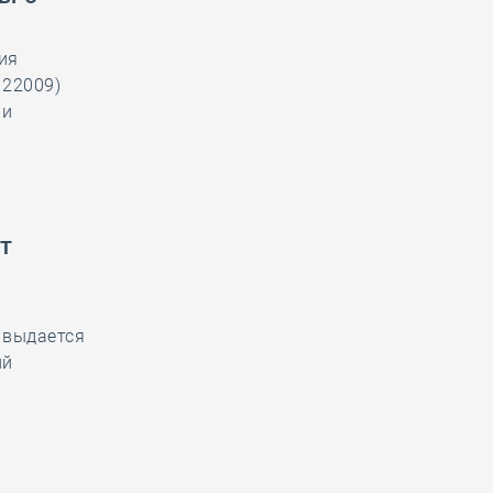
ия
122009)
 и
т
 выдается
ий