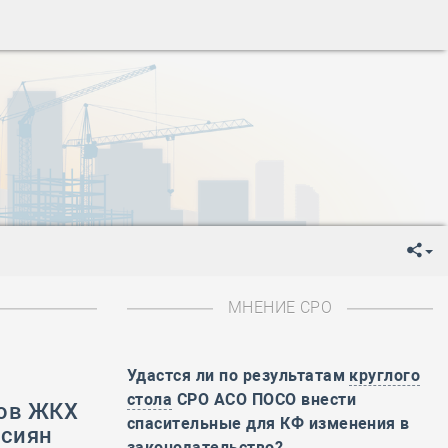
ень пограничника
-
День Строителя
-
День Государственного флага Российской Федерации
я
-
День знаний
-
День сотрудника органов внутренних дел РФ
-
День полного освобождения Ленинграда от фашистской
ень Весны и Труда
ень Победы!
ень пограничника
-
День Строителя
-
День Государственного флага Российской Федерации
МНЕНИЕ СРО
я
-
День знаний
-
День сотрудника органов внутренних дел РФ
-
День полного освобождения Ленинграда от фашистской
Удастся ли по результатам
круглого
стола
СРО АСО ПОСО внести
фов ЖКХ
ень Весны и Труда
спасительные для КФ изменения в
ссиян
ень Победы!
законодательство?