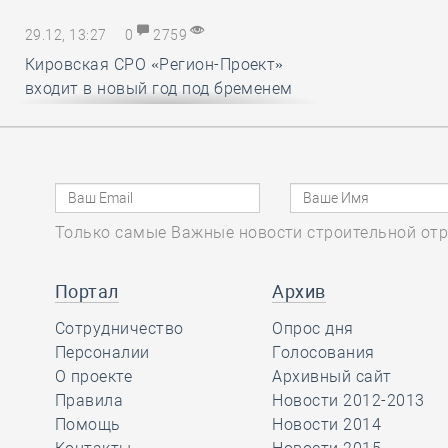
29.12, 13:27
0
2759
Кировская СРО «Регион-Проект»
входит в новый год под бременем
внутрикорпоративных конфликтов
29.12, 12:25
0
1719
В строительный полдень. Ввод
Только самые Важные новости строительной отр
жилья в России впервые достиг
100 миллионов квадратных метров
за год
Портал
Архив
Сотрудничество
Опрос дня
29.12, 11:28
Персоналии
0
1716
Голосования
О проекте
Архивный сайт
Ирек Файзуллин поблагодарил
Правила
Новости 2012-2013
Анвара Шамузафарова за участие
Помощь
Новости 2014
в подготовке и проведении II