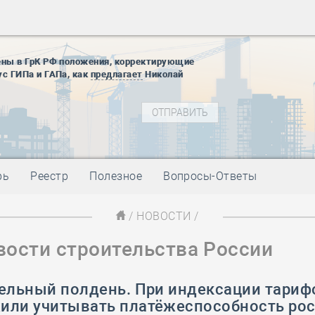
28 мая
-
Д
12 августа
22 августа
ены в ГрК РФ положения, корректирующие
01 сентябр
ус ГИПа и ГАПа, как
предлагает
Николай
10 ноября
27 января
блокады
01 мая
-
Д
09 мая
-
Д
28 мая
-
Д
рь
Реестр
Полезное
Вопросы-Ответы
12 августа
22 августа
/
НОВОСТИ
/
01 сентябр
вости строительства России
10 ноября
27 января
блокады
тельный полдень. При индексации тари
01 мая
-
Д
или учитывать платёжеспособность ро
09 мая
-
Д