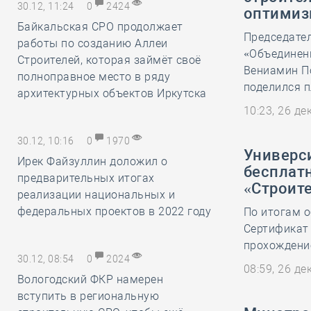
30.12, 11:24
0
2424
оптимиз
Байкальская СРО продолжает
Председате
работы по созданию Аллеи
«Объединени
Строителей, которая займёт своё
Вениамин П
полноправное место в ряду
поделился п
архитектурных объектов Иркутска
10:23, 26 д
30.12, 10:16
0
1970
Универс
Ирек Файзуллин доложил о
бесплат
предварительных итогах
«Строит
реализации национальных и
федеральных проектов в 2022 году
По итогам о
Сертификат
прохождение
30.12, 08:54
0
2024
08:59, 26 д
Вологодский ФКР намерен
вступить в региональную