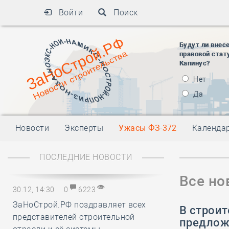
Войти
Поиск
Будут ли внес
правовой стат
Капинус?
Нет
Да
Новости
Эксперты
Ужасы ФЗ-372
Календа
ПОСЛЕДНИЕ НОВОСТИ
Все но
30.12, 14:30
0
6223
ЗаНоСтрой.РФ поздравляет всех
В строи
представителей строительной
предлож