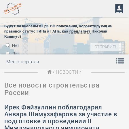
Будут ли внесены в ГрК РФ положения, корректирующие
правовой статус ГИПа и ГАПа, как
предлагает
Николай
Капинус?
Нет
Да
Меню портала
/
НОВОСТИ
/
Все новости строительства
России
Ирек Файзуллин поблагодарил
Анвара Шамузафарова за участие в
подготовке и проведении II
Международного чемпионата