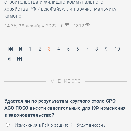
строительства и жилищно-коммунального
хозяйства РФ Ирек Файзуллин вручил мальчику
кимоно
14:36, 28 декабря 2022
0
1812
1
2
3
4
5
6
7
8
9
10
МНЕНИЕ СРО
Удастся ли по результатам
круглого стола
СРО
АСО ПОСО внести спасительные для КФ изменения
в законодательство?
• Изменения в ГрК о защите КФ будут внесены