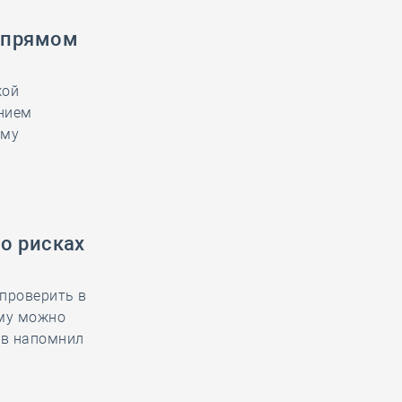
«прямом
кой
ением
ему
о рисках
проверить в
ему можно
ов напомнил