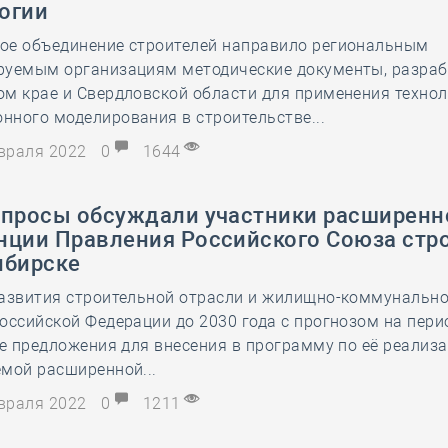
огии
28 мая
-
Д
ое объединение строителей направило региональным
руемым организациям методические документы, разраб
м крае и Свердловской области для применения техно
ного моделирования в строительстве...
евраля 2022
0
1644
опросы обсуждали участники расширенн
нции Правления Российского Союза стр
ибирске
развития строительной отрасли и жилищно-коммунальн
оссийской Федерации до 2030 года с прогнозом на пери
же предложения для внесения в программу по её реализ
мой расширенной...
евраля 2022
0
1211