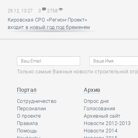
29.12, 13:27
0
2758
Кировская СРО «Регион-Проект»
входит в новый год под бременем
внутрикорпоративных конфликтов
29.12, 12:25
0
1718
В строительный полдень. Ввод
Только самые Важные новости строительной отр
жилья в России впервые достиг
100 миллионов квадратных метров
за год
Портал
Архив
Сотрудничество
Опрос дня
29.12, 11:28
Персоналии
0
1715
Голосования
О проекте
Архивный сайт
Ирек Файзуллин поблагодарил
Правила
Новости 2012-2013
Анвара Шамузафарова за участие
Помощь
Новости 2014
в подготовке и проведении II