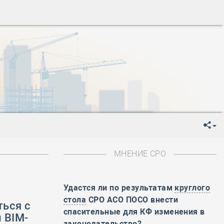
ень пограничника
-
День Строителя
-
День Государственного флага Российской Федерации
я
-
День знаний
-
День сотрудника органов внутренних дел РФ
-
День полного освобождения Ленинграда от фашистской
ень Весны и Труда
ень Победы!
ень пограничника
-
День Строителя
-
День Государственного флага Российской Федерации
МНЕНИЕ СРО
я
-
День знаний
-
День сотрудника органов внутренних дел РФ
-
День полного освобождения Ленинграда от фашистской
Удастся ли по результатам
круглого
стола
СРО АСО ПОСО внести
ься с
ень Весны и Труда
спасительные для КФ изменения в
 BIM-
ень Победы!
законодательство?