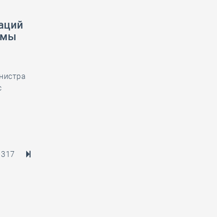
аций
емы
инистра
с
317