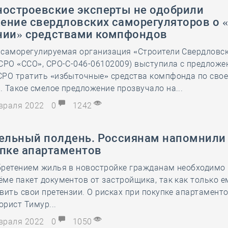
ностроевские эксперты не одобрили
ение свердловских саморегуляторов о 
нии» средствами компфондов
 саморегулируемая организация «Строители Свердловс
СРО «ССО», СРО-С-046-06102009) выступила с предлож
СРО тратить «избыточные» средства компфонда по сво
 Такое смелое предложение прозвучало на...
евраля 2022
0
1242
тельный полдень. Россиянам напомнили 
упке апартаментов
бретением жилья в новостройке гражданам необходимо 
ме пакет документов от застройщика, так как только 
вить свои претензии. О рисках при покупке апартамент
рист Тимур...
евраля 2022
0
1050