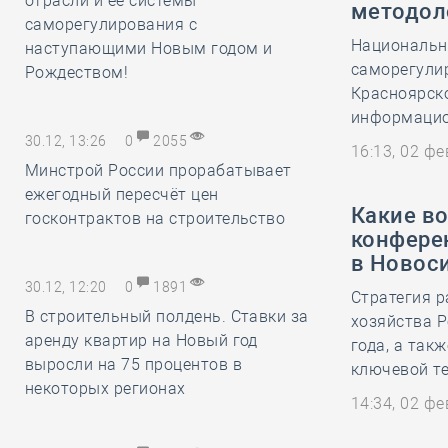
отрасли и её системы
методол
саморегулирования с
Национальн
наступающими Новым годом и
саморегули
Рождеством!
Красноярско
информацион
30.12, 13:26
0
2055
16:13, 02 ф
Минстрой России прорабатывает
ежегодный пересчёт цен
Какие в
госконтрактов на строительство
конфере
в Новос
30.12, 12:20
0
1891
Стратегия 
В строительный полдень. Ставки за
хозяйства Р
аренду квартир на Новый год
года, а так
выросли на 75 процентов в
ключевой те
некоторых регионах
14:34, 02 ф