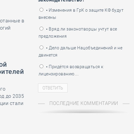
ень пограничника
• Изменения в ГрК о защите КФ будут
внесены
отанные в
логий
• Вряд ли законотворцы учтут все
предложения
• Дело дальше Нацобъединений и не
двинется
ой
• Придётся возвращаться к
оителей
лицензированию…
ого
од до 2035
ации стали
ПОСЛЕДНИЕ КОММЕНТАРИИ