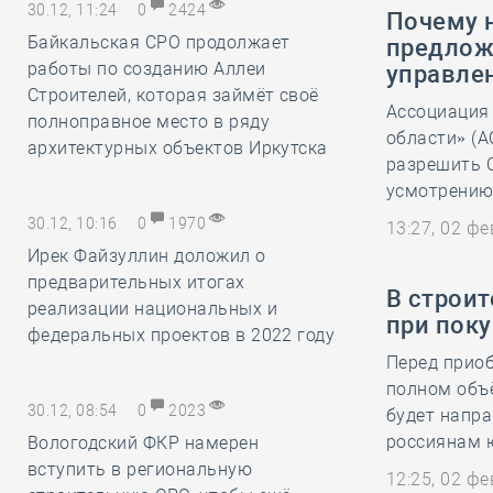
30.12, 11:24
0
2424
Почему 
Байкальская СРО продолжает
предлож
работы по созданию Аллеи
управле
Строителей, которая займёт своё
Ассоциация
полноправное место в ряду
области» (А
архитектурных объектов Иркутска
разрешить 
усмотрению.
30.12, 10:16
0
1970
13:27, 02 ф
Ирек Файзуллин доложил о
предварительных итогах
В строи
реализации национальных и
при пок
федеральных проектов в 2022 году
Перед прио
полном объё
30.12, 08:54
0
2023
будет напра
россиянам ю
Вологодский ФКР намерен
вступить в региональную
12:25, 02 ф