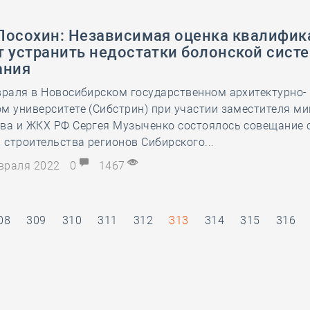
Посохин: Независимая оценка квалифик
т устранить недостатки болонской сист
ания
враля в Новосибирском государственном архитектурно-
м университете (Сибстрин) при участии заместителя м
тва и ЖКХ РФ Сергея Музыченко состоялось совещание 
строительства регионов Сибирского...
евраля 2022
0
1467
08
309
310
311
312
313
314
315
316