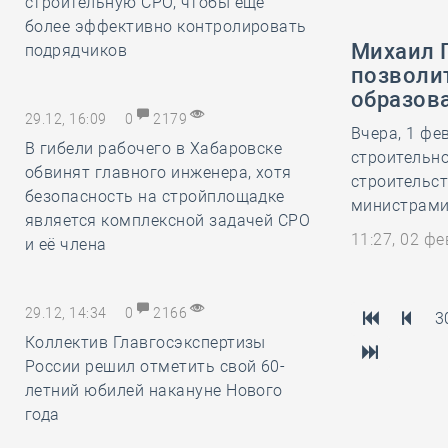
строительную СРО, чтобы ещё
более эффективно контролировать
Михаил 
подрядчиков
позволи
образов
29.12, 16:09
0
2179
Вчера, 1 фе
В гибели рабочего в Хабаровске
строительно
обвинят главного инженера, хотя
строительс
безопасность на стройплощадке
министрами 
является комплексной задачей СРО
11:27, 02 ф
и её члена
29.12, 14:34
0
2166
3
Коллектив Главгосэкспертизы
России решил отметить свой 60-
летний юбилей накануне Нового
года