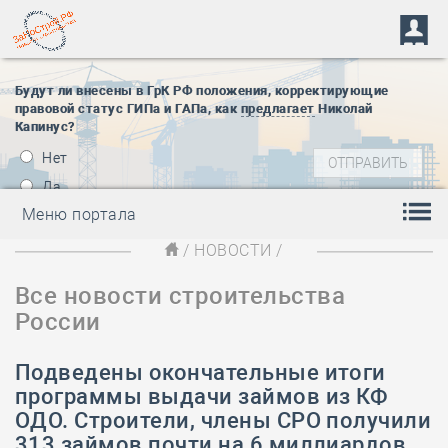
Будут ли внесены в ГрК РФ положения, корректирующие
правовой статус ГИПа и ГАПа, как
предлагает
Николай
Капинус?
Нет
Да
Меню портала
/
НОВОСТИ
/
Все новости строительства
России
Подведены окончательные итоги
программы выдачи займов из КФ
ОДО. Строители, члены СРО получили
313 займов почти на 6 миллиардов