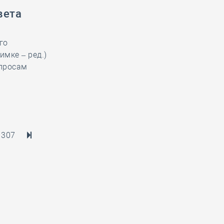
вета
го
имке – ред.)
опросам
307