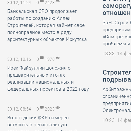
30.12, 11:24
0
2423
саморег
Байкальская СРО продолжает
отношен
работы по созданию Аллеи
ЗаНоСтрой.
Строителей, которая займёт своё
предприним
полноправное место в ряду
«Саморегул
архитектурных объектов Иркутска
проблемы и 
13:33, 14 ф
30.12, 10:16
0
1970
Ирек Файзуллин доложил о
Строител
предварительных итогах
подрыва
реализации национальных и
федеральных проектов в 2022 году
Арбитражны
ограниченн
предприяти
30.12, 08:54
0
2023
Электронала
Вологодский ФКР намерен
10:23, 14 ф
вступить в региональную