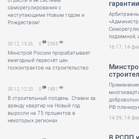
отрасли и её системы
гарантии
саморегулирования с
Арбитражны
наступающими Новым годом и
«Администра
Рождеством!
Саморегули
подземной, 
30.12, 13:26
0
2055
16:17, 14 ф
Минстрой России прорабатывает
ежегодный пересчёт цен
Минстро
госконтрактов на строительство
строите
Применение
30.12, 12:20
0
1891
многокварти
В строительный полдень. Ставки за
добровольн
аренду квартир на Новый год
РФ планируе
выросли на 75 процентов в
14:39, 14 ф
некоторых регионах
В РСПП у