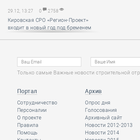
29.12, 13:27
0
2758
Кировская СРО «Регион-Проект»
входит в новый год под бременем
внутрикорпоративных конфликтов
29.12, 12:25
0
1718
В строительный полдень. Ввод
Только самые Важные новости строительной отр
жилья в России впервые достиг
100 миллионов квадратных метров
за год
Портал
Архив
Сотрудничество
Опрос дня
29.12, 11:28
Персоналии
0
1715
Голосования
О проекте
Архивный сайт
Ирек Файзуллин поблагодарил
Правила
Новости 2012-2013
Анвара Шамузафарова за участие
Помощь
Новости 2014
в подготовке и проведении II