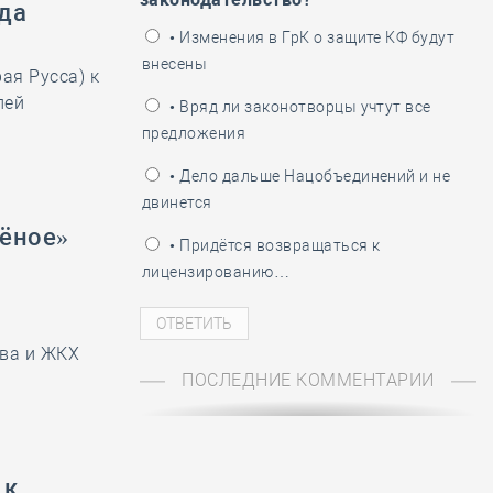
ода
ень пограничника
• Изменения в ГрК о защите КФ будут
внесены
ая Русса) к
лей
• Вряд ли законотворцы учтут все
предложения
• Дело дальше Нацобъединений и не
двинется
лёное»
• Придётся возвращаться к
лицензированию…
тва и ЖКХ
ПОСЛЕДНИЕ КОММЕНТАРИИ
 к