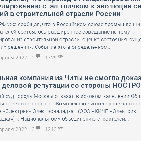
улированию стал толчком к эволюции с
ий в строительной отрасли России
РФ уже сообщал, что в Российском союзе промышленни
ателей состоялось расширенное совещание на тему
ирование строительной отрасли: оценка состояния, су
их решения». Событие это в определённом...
евраля 2022
0
1726
ьная компания из Читы не смогла доказ
 деловой репутации со стороны НОСТР
й суд города Москвы отказал в исковом заявлении Общ
ой ответственностью «Комплексное инженерное частно
е «Электрик» Электроналадка» (ООО «КИЧП «Электрик»
дка») к Национальному объединению строителей...
евраля 2022
0
1210