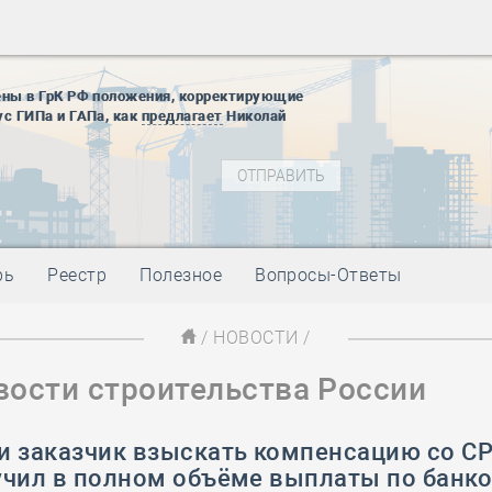
28 мая
-
Д
12 августа
22 августа
ены в ГрК РФ положения, корректирующие
01 сентябр
ус ГИПа и ГАПа, как
предлагает
Николай
10 ноября
27 января
блокады
01 мая
-
Д
09 мая
-
Д
28 мая
-
Д
рь
Реестр
Полезное
Вопросы-Ответы
12 августа
22 августа
/
НОВОСТИ
/
01 сентябр
вости строительства России
10 ноября
27 января
блокады
и заказчик взыскать компенсацию со СР
01 мая
-
Д
учил в полном объёме выплаты по банк
09 мая
-
Д