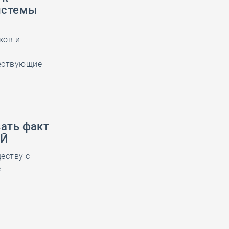
истемы
ков и
ществующие
ать факт
ОЙ
еству с
е