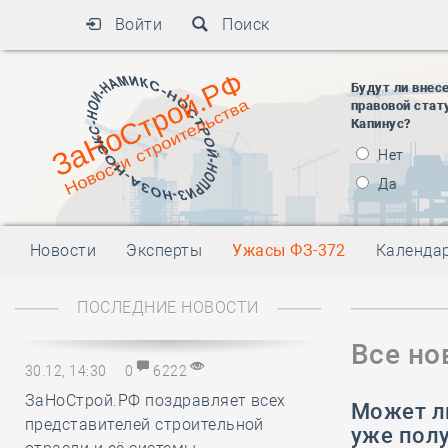
Войти
Поиск
Будут ли внес
правовой стат
Капинус?
Нет
Да
Новости
Эксперты
Ужасы ФЗ-372
Календа
ПОСЛЕДНИЕ НОВОСТИ
Все но
30.12, 14:30
0
6222
ЗаНоСтрой.РФ поздравляет всех
Может л
представителей строительной
уже пол