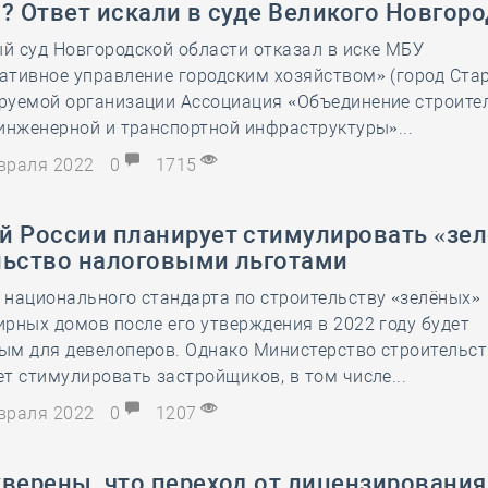
? Ответ искали в суде Великого Новгор
28 мая
-
Д
й суд Новгородской области отказал в иске МБУ
тивное управление городским хозяйством» (город Стар
руемой организации Ассоциация «Объединение строите
инженерной и транспортной инфраструктуры»...
евраля 2022
0
1715
й России планирует стимулировать «зе
льство налоговыми льготами
 национального стандарта по строительству «зелёных»
рных домов после его утверждения в 2022 году будет
ым для девелоперов. Однако Министерство строительс
т стимулировать застройщиков, в том числе...
евраля 2022
0
1207
верены, что переход от лицензирования