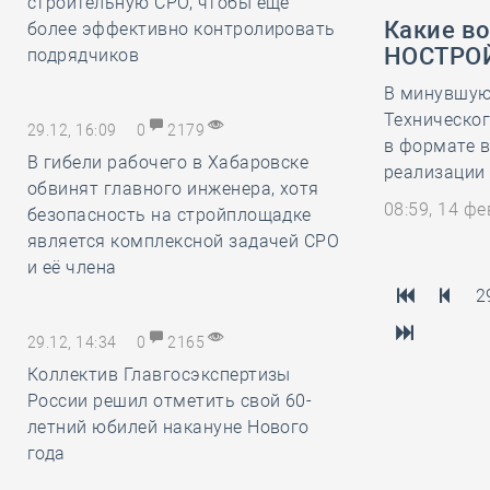
строительную СРО, чтобы ещё
Какие в
более эффективно контролировать
НОСТРОЙ
подрядчиков
В минувшую 
Техническог
29.12, 16:09
0
2179
в формате 
В гибели рабочего в Хабаровске
реализации
обвинят главного инженера, хотя
08:59, 14 ф
безопасность на стройплощадке
является комплексной задачей СРО
и её члена
2
29.12, 14:34
0
2165
Коллектив Главгосэкспертизы
России решил отметить свой 60-
летний юбилей накануне Нового
года